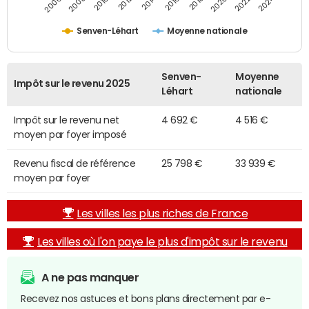
2014
2024
2010
2020
2012
2022
2006
2016
2008
2018
Senven-Léhart
Moyenne nationale
Senven-
Moyenne
Impôt sur le revenu 2025
Léhart
nationale
Impôt sur le revenu net
4 692 €
4 516 €
moyen par foyer imposé
Revenu fiscal de référence
25 798 €
33 939 €
moyen par foyer
Les villes les plus riches de France
Les villes où l'on paye le plus d'impôt sur le revenu
A ne pas manquer
Recevez nos astuces et bons plans directement par e-