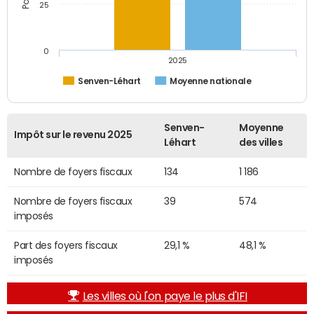
25
0
2025
Senven-Léhart
Moyenne nationale
Senven-
Moyenne
Impôt sur le revenu 2025
Léhart
des villes
Nombre de foyers fiscaux
134
1 186
Nombre de foyers fiscaux
39
574
imposés
Part des foyers fiscaux
29,1 %
48,1 %
imposés
Les villes où l'on paye le plus d'IFI