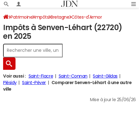
Patrimoine
Impôts
Bretagne
Côtes-d'Armor
Impôts à Senven-Léhart (22720)
Senven-Léhart
Impôt sur le revenu
en 2025
Voir aussi :
Saint-Fiacre
Saint-Connan
Saint-Gildas
Plésidy
Saint-Péver
Comparer Senven-Léhart à une autre
ville
Mise à jour le 25/06/26