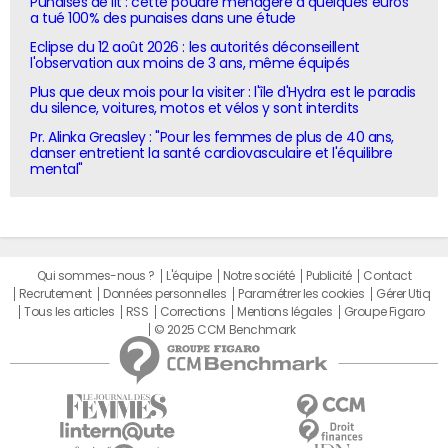
Punaises de lit : cette poudre ménagère à quelques euros
a tué 100% des punaises dans une étude
Eclipse du 12 août 2026 : les autorités déconseillent
l'observation aux moins de 3 ans, même équipés
Plus que deux mois pour la visiter : l'île d'Hydra est le paradis
du silence, voitures, motos et vélos y sont interdits
Pr. Alinka Greasley : "Pour les femmes de plus de 40 ans,
danser entretient la santé cardiovasculaire et l'équilibre
mental"
Qui sommes-nous ?
L'équipe
Notre société
Publicité
Contact
Recrutement
Données personnelles
Paramétrer les cookies
Gérer Utiq
Tous les articles
RSS
Corrections
Mentions légales
Groupe Figaro
© 2025 CCM Benchmark