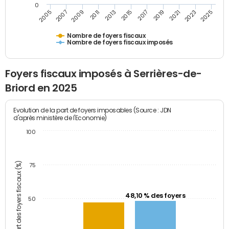
0
2023
2005
2009
2013
2017
2021
2025
2007
2011
2015
2019
Nombre de foyers fiscaux
Nombre de foyers fiscaux imposés
Foyers fiscaux imposés à Serrières-de-
Briord en 2025
Evolution de la part de foyers imposables (Source : JDN
d'après ministère de l'Economie)
100
Part des foyers fiscaux (%)
75
48,10 % des foyers
50