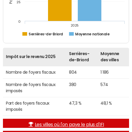
25
0
2025
Serrières-de-Briord
Moyenne nationale
Serrières-
Moyenne
Impôt sur le revenu 2025
de-Briord
des villes
Nombre de foyers fiscaux
804
1 186
Nombre de foyers fiscaux
380
574
imposés
Part des foyers fiscaux
47,3 %
48,1 %
imposés
Les villes où l'on paye le plus d'IFI