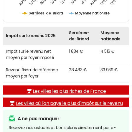
2014
2024
2010
2020
2012
2022
2006
2016
2008
2018
Serrières-de-Briord
Moyenne nationale
Serrières-
Moyenne
Impôt sur le revenu 2025
de-Briord
nationale
Impôt sur le revenu net
1 834 €
4 516 €
moyen par foyer imposé
Revenu fiscal de référence
28 483 €
33 939 €
moyen par foyer
Les villes les plus riches de France
Les villes où l'on paye le plus d'impôt sur le revenu
A ne pas manquer
Recevez nos astuces et bons plans directement par e-