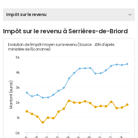
Impôt sur le revenu
Impôt sur le revenu à Serrières-de-Briord
Evolution de l'impôt moyen sur le revenu (Source : JDN d'après
ministère de l'Economie)
5k
4k
Montant (euros)
3k
2k
1k
0k