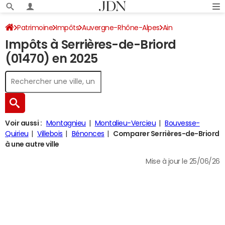
Patrimoine
Impôts
Auvergne-Rhône-Alpes
Ain
Impôts à Serrières-de-Briord
Serrières-de-Briord
Impôt sur le revenu
(01470) en 2025
Voir aussi :
Montagnieu
Montalieu-Vercieu
Bouvesse-
Quirieu
Villebois
Bénonces
Comparer Serrières-de-Briord
à une autre ville
Mise à jour le 25/06/26