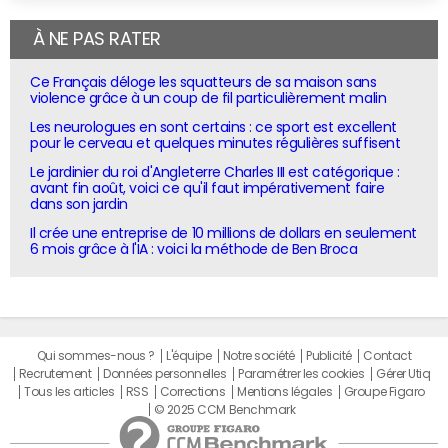
À NE PAS RATER
Ce Français déloge les squatteurs de sa maison sans
violence grâce à un coup de fil particulièrement malin
Les neurologues en sont certains : ce sport est excellent
pour le cerveau et quelques minutes régulières suffisent
Le jardinier du roi d'Angleterre Charles III est catégorique :
avant fin août, voici ce qu'il faut impérativement faire
dans son jardin
Il crée une entreprise de 10 millions de dollars en seulement
6 mois grâce à l'IA : voici la méthode de Ben Broca
Qui sommes-nous ?
L'équipe
Notre société
Publicité
Contact
Recrutement
Données personnelles
Paramétrer les cookies
Gérer Utiq
Tous les articles
RSS
Corrections
Mentions légales
Groupe Figaro
© 2025 CCM Benchmark