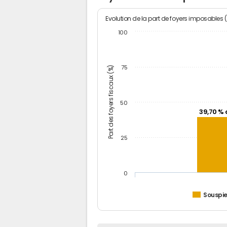
Evolution de la part de foyers imposables 
100
Part des foyers fiscaux (%)
75
50
39,70 % 
25
0
Souspie