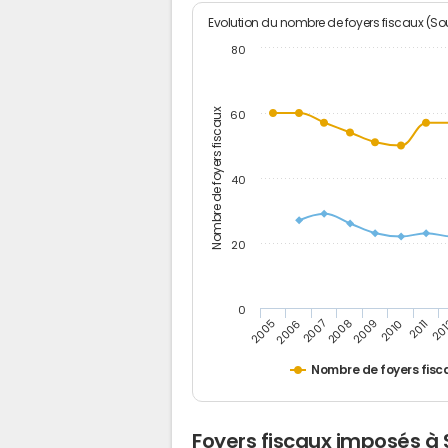
Evolution du nombre de foyers fiscaux (Sou
80
Nombre de foyers fiscaux
60
40
20
0
2011
2009
2007
2005
20
2010
2008
2006
Nombre de foyers fisc
Foyers fiscaux imposés à 