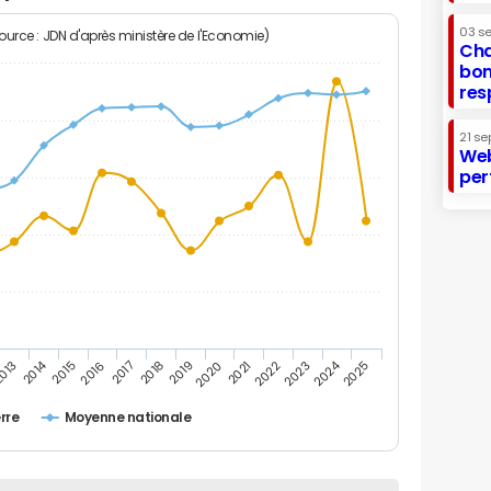
03 s
Source : JDN d'après ministère de l'Economie)
Cha
bon
res
21 se
Web
per
2014
2024
013
2015
2016
2017
2018
2019
2020
2021
2022
2023
2025
rre
Moyenne nationale