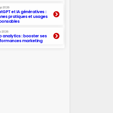
ep 2026
tGPT et IA génératives :
nes pratiques et usages
ponsables
p 2026
 analytics : booster ses
formances marketing