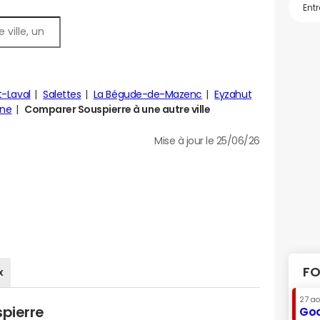
t-Laval
Salettes
La Bégude-de-Mazenc
Eyzahut
ine
Comparer Souspierre à une autre ville
Mise à jour le 25/06/26
FO
x
27 a
spierre
Goo