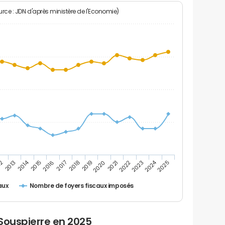
rce : JDN d'après ministère de l'Economie)
2024
2014
2022
2020
2018
2016
12
2025
2023
2021
2019
2017
2015
2013
Nombre de foyers fiscaux imposés
aux
Souspierre en 2025