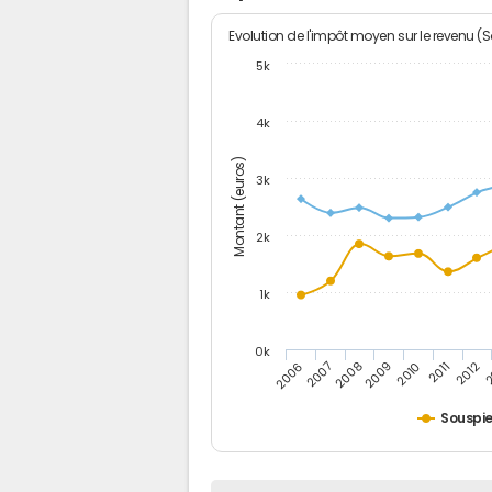
Evolution de l'impôt moyen sur le revenu (
5k
4k
Montant (euros)
3k
2k
1k
0k
2006
2007
2008
2009
2010
2011
2012
2
Souspie