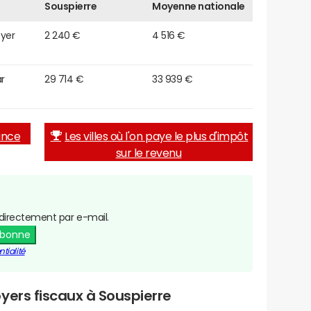
Souspierre
Moyenne nationale
oyer
2 240 €
4 516 €
r
29 714 €
33 939 €
rance
Les villes où l'on paye le plus d'impôt
sur le revenu
directement par e-mail.
abonne
tialité
yers fiscaux à Souspierre