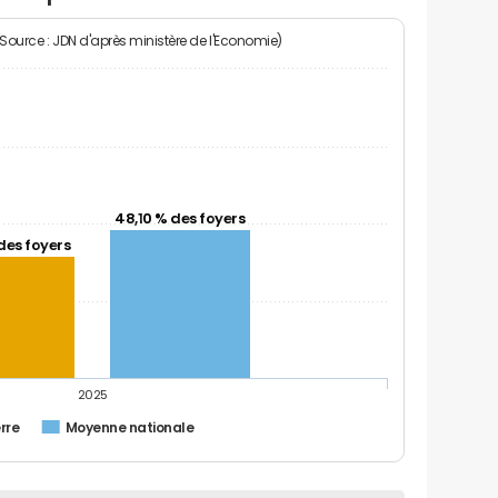
(Source : JDN d'après ministère de l'Economie)
48,10 % des foyers
des foyers
2025
rre
Moyenne nationale