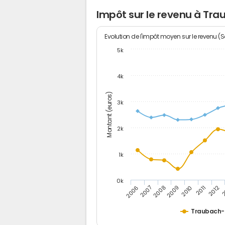
Impôt sur le revenu à Tr
Evolution de l'impôt moyen sur le revenu (
5k
4k
Montant (euros)
3k
2k
1k
0k
2006
2007
2008
2009
2010
2011
2012
2
Traubach-