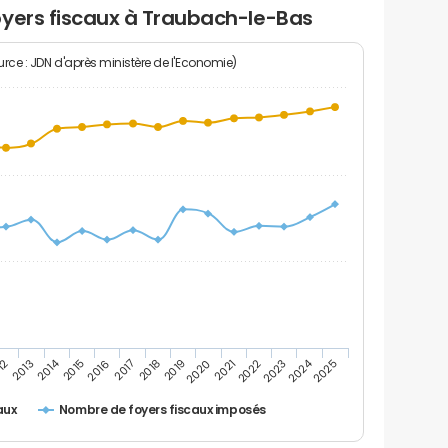
oyers fiscaux à Traubach-le-Bas
rce : JDN d'après ministère de l'Economie)
2024
2014
12
2019
2016
2023
2013
2020
2017
2021
2018
2025
2015
2022
Nombre de foyers fiscaux imposés
aux