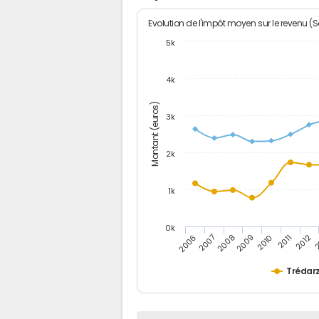
Evolution de l'impôt moyen sur le revenu (
5k
4k
Montant (euros)
3k
2k
1k
0k
2006
2007
2008
2009
2010
2011
2012
2
Trédar