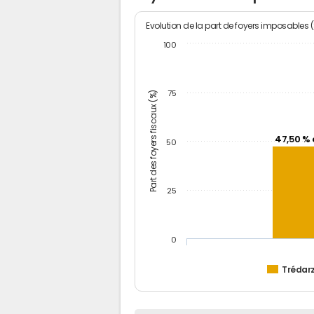
Evolution de la part de foyers imposables 
100
Part des foyers fiscaux (%)
75
47,50 % 
50
25
0
Trédar