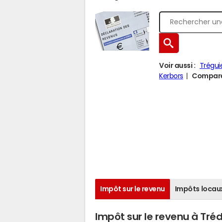
Voir aussi :
Trégui
Kerbors
Comparer
Impôt sur le revenu
Impôts locau
Impôt sur le revenu à Tré