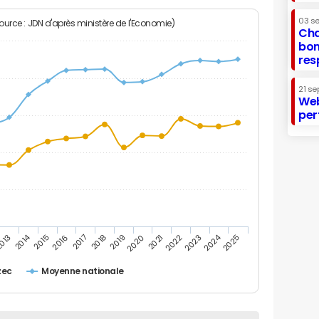
03 s
Source : JDN d'après ministère de l'Economie)
Cha
bon
res
21 se
Web
per
2014
2024
013
2015
2016
2017
2018
2019
2020
2021
2022
2023
2025
zec
Moyenne nationale