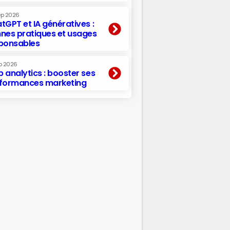
ep 2026
tGPT et IA génératives :
nes pratiques et usages
ponsables
p 2026
 analytics : booster ses
formances marketing