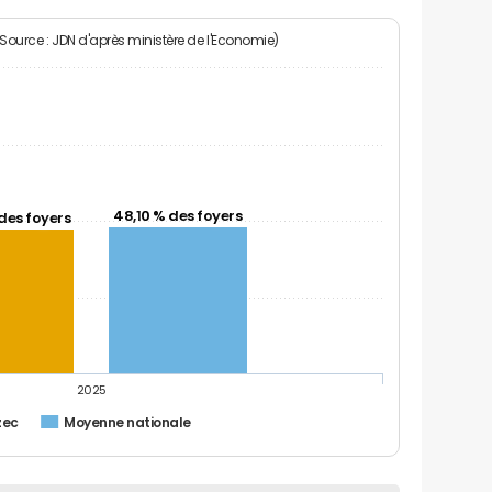
(Source : JDN d'après ministère de l'Economie)
48,10 % des foyers
des foyers
2025
zec
Moyenne nationale