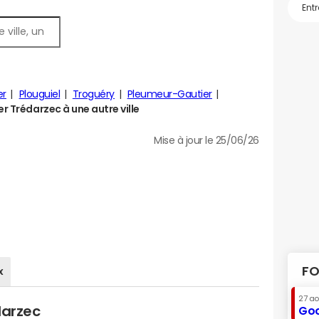
er
Plouguiel
Troguéry
Pleumeur-Gautier
 Trédarzec à une autre ville
Mise à jour le 25/06/26
FO
x
27 a
darzec
Goo