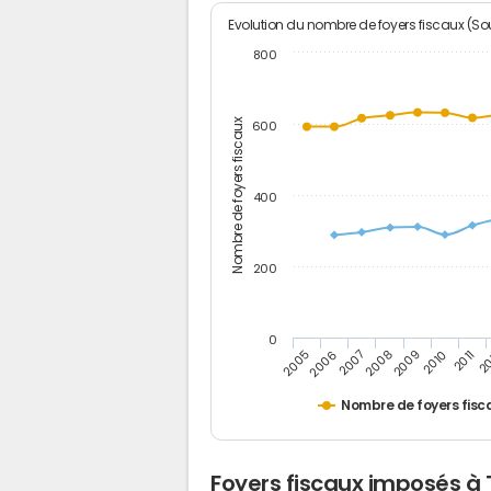
Evolution du nombre de foyers fiscaux (Sou
800
Nombre de foyers fiscaux
600
400
200
0
2009
2010
2011
2005
2
2006
2007
2008
Nombre de foyers fisc
Foyers fiscaux imposés à