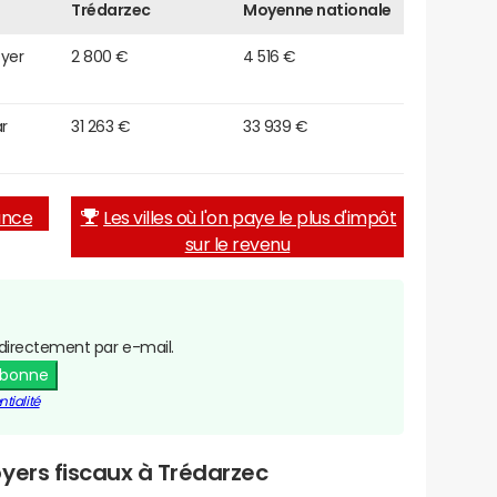
Trédarzec
Moyenne nationale
oyer
2 800 €
4 516 €
r
31 263 €
33 939 €
rance
Les villes où l'on paye le plus d'impôt
sur le revenu
directement par e-mail.
abonne
tialité
yers fiscaux à Trédarzec