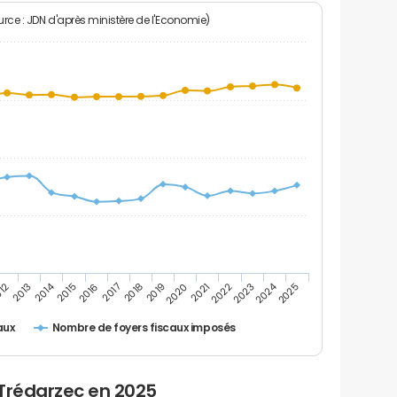
rce : JDN d'après ministère de l'Economie)
2024
2014
2016
2023
2017
2018
2025
012
2019
2013
2020
2021
2015
2022
Nombre de foyers fiscaux imposés
aux
 Trédarzec en 2025