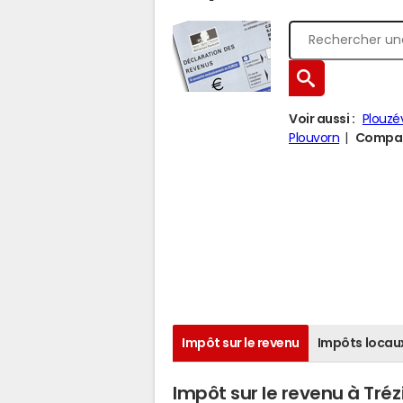
Voir aussi :
Plouzé
Plouvorn
Compare
Impôt sur le revenu
Impôts locau
Impôt sur le revenu à Trézi