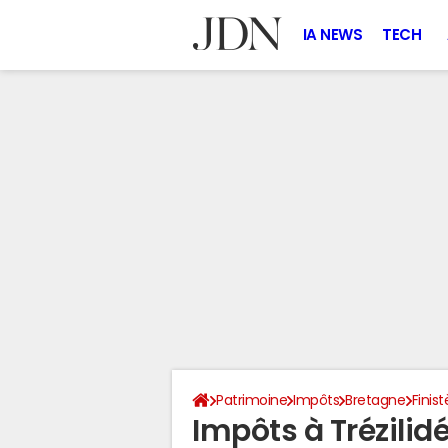
IA NEWS
TECH
Patrimoine
Impôts
Bretagne
Finist
Impôts à Trézilid