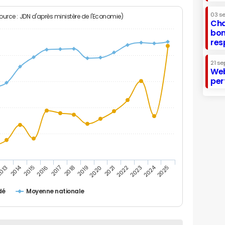
03 s
Source : JDN d'après ministère de l'Economie)
Cha
bon
res
21 se
Web
per
2014
2024
013
2015
2016
2017
2018
2019
2020
2021
2022
2023
2025
dé
Moyenne nationale