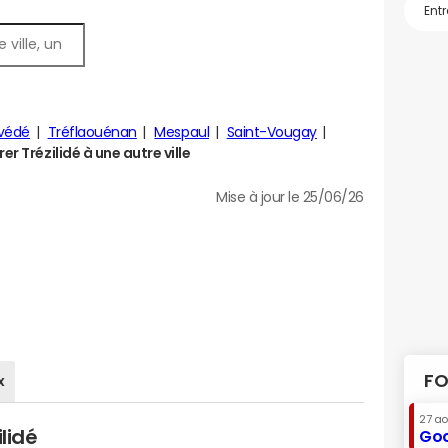
védé
Tréflaouénan
Mespaul
Saint-Vougay
r Trézilidé à une autre ville
Mise à jour le 25/06/26
FO
x
27 a
lidé
Goo