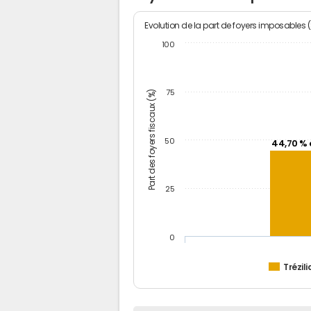
Evolution de la part de foyers imposables 
100
Part des foyers fiscaux (%)
75
50
44,70 % 
25
0
Trézili