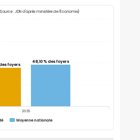
(Source : JDN d'après ministère de l'Economie)
48,10 % des foyers
des foyers
2025
dé
Moyenne nationale