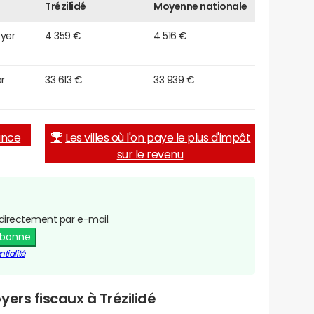
Trézilidé
Moyenne nationale
oyer
4 359 €
4 516 €
r
33 613 €
33 939 €
rance
Les villes où l'on paye le plus d'impôt
sur le revenu
directement par e-mail.
abonne
tialité
ers fiscaux à Trézilidé