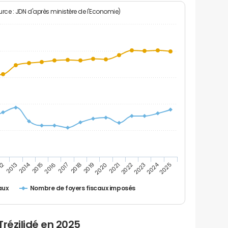
rce : JDN d'après ministère de l'Economie)
2024
2014
12
2019
2016
2023
2013
2020
2017
2021
2018
2025
2015
2022
Nombre de foyers fiscaux imposés
aux
Trézilidé en 2025