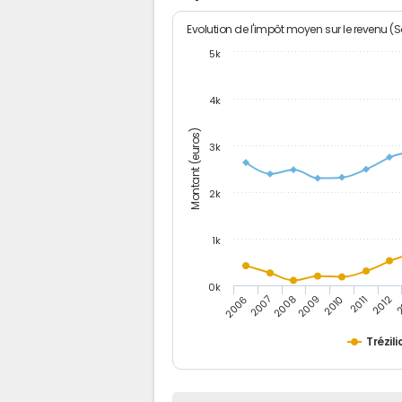
Evolution de l'impôt moyen sur le revenu (
5k
4k
Montant (euros)
3k
2k
1k
0k
2006
2007
2008
2009
2010
2011
2012
2
Trézili