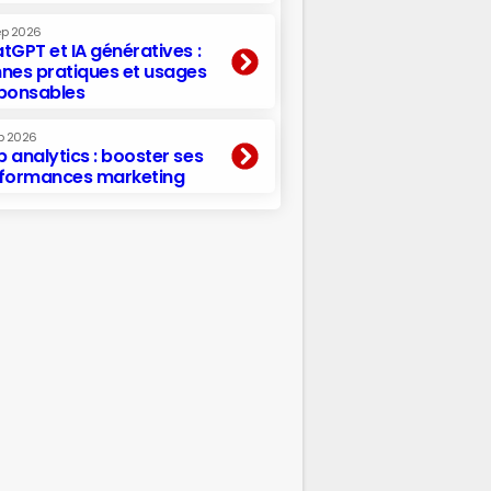
ep 2026
tGPT et IA génératives :
nes pratiques et usages
ponsables
p 2026
 analytics : booster ses
formances marketing