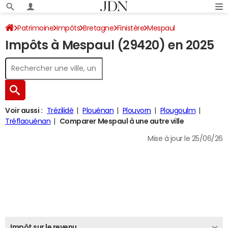
Patrimoine
Impôts
Bretagne
Finistère
Mespaul
Impôts à Mespaul (29420) en 2025
Impôt sur le revenu
Voir aussi :
Trézilidé
Plouénan
Plouvorn
Plougoulm
Tréflaouénan
Comparer Mespaul à une autre ville
Mise à jour le 25/06/26
Impôt sur le revenu