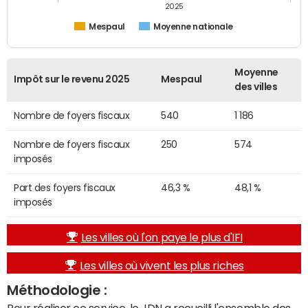
2025
Mespaul
Moyenne nationale
Moyenne
Impôt sur le revenu 2025
Mespaul
des villes
Nombre de foyers fiscaux
540
1 186
Nombre de foyers fiscaux
250
574
imposés
Part des foyers fiscaux
46,3 %
48,1 %
imposés
Les villes où l'on paye le plus d'IFI
Les villes où vivent les plus riches
Méthodologie :
Pour réaliser ce service, le JDN a recueilli l'ensemble des