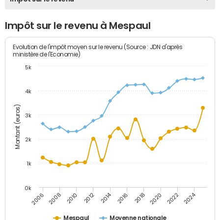
Impôt sur le revenu à Mespaul
Evolution de l'impôt moyen sur le revenu (Source : JDN d'après
ministère de l'Economie)
5k
4k
Montant (euros)
3k
2k
1k
0k
2014
2024
2010
2020
2012
2022
2006
2016
2008
2018
Mespaul
Moyenne nationale