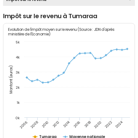
Impôt sur le revenu à Tumaraa
Evolution de l'impôt moyen sur le revenu (Source : JDN d'après
ministère de l'Economie)
5k
4k
Montant (euros)
3k
2k
1k
0k
2014
2024
2010
2020
2012
2022
2006
2016
2008
2018
Tumaraa
Moyenne nationale