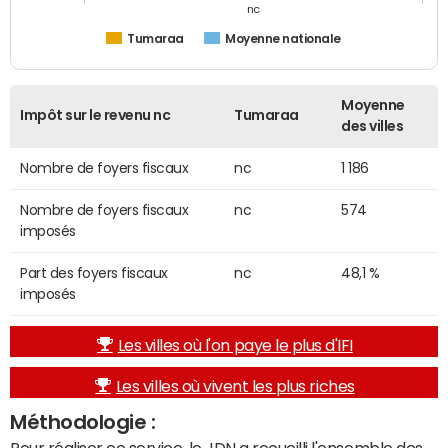
nc
Tumaraa
Moyenne nationale
Moyenne
Impôt sur le revenu nc
Tumaraa
des villes
Nombre de foyers fiscaux
nc
1 186
Nombre de foyers fiscaux
nc
574
imposés
Part des foyers fiscaux
nc
48,1 %
imposés
Les villes où l'on paye le plus d'IFI
Les villes où vivent les plus riches
Méthodologie :
Pour réaliser ce service, le JDN a recueilli l'ensemble des