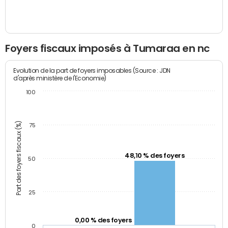
Foyers fiscaux imposés à Tumaraa en nc
Evolution de la part de foyers imposables (Source : JDN
d'après ministère de l'Economie)
100
Part des foyers fiscaux (%)
75
48,10 % des foyers
50
25
0,00 % des foyers
0