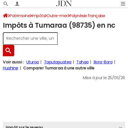
Patrimoine
Impôts
Outre-mer
Polynésie française
Impôts à Tumaraa (98735) en nc
Tumaraa
Impôt sur le revenu
Voir aussi :
Uturoa
Taputapuatea
Tahaa
Bora-Bora
Huahine
Comparer Tumaraa à une autre ville
Mise à jour le 25/06/26
Impôt sur le revenu