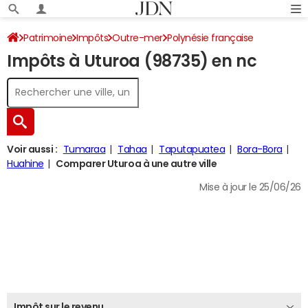
Patrimoine
Impôts
Outre-mer
Polynésie française
Impôts à Uturoa (98735) en nc
Uturoa
Impôt sur le revenu
Voir aussi :
Tumaraa
Tahaa
Taputapuatea
Bora-Bora
Huahine
Comparer Uturoa à une autre ville
Mise à jour le 25/06/26
Impôt sur le revenu