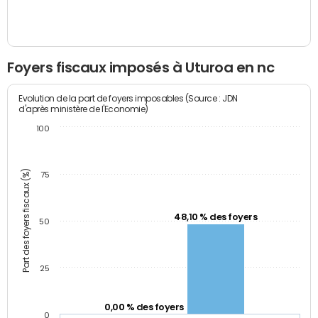
Foyers fiscaux imposés à Uturoa en nc
Evolution de la part de foyers imposables (Source : JDN
d'après ministère de l'Economie)
100
Part des foyers fiscaux (%)
75
48,10 % des foyers
50
25
0,00 % des foyers
0