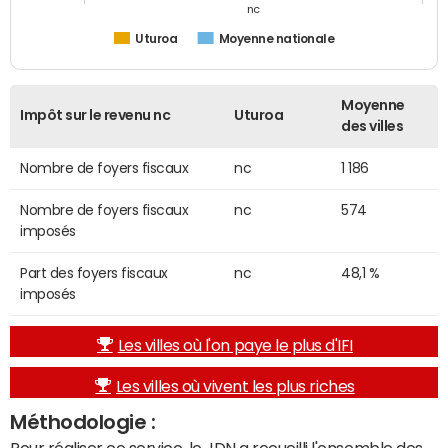
nc
Uturoa
Moyenne nationale
Moyenne
Impôt sur le revenu nc
Uturoa
des villes
Nombre de foyers fiscaux
nc
1 186
Nombre de foyers fiscaux
nc
574
imposés
Part des foyers fiscaux
nc
48,1 %
imposés
Les villes où l'on paye le plus d'IFI
Les villes où vivent les plus riches
Méthodologie :
Pour réaliser ce service, le JDN a recueilli l'ensemble des