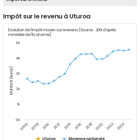
Impôt sur le revenu à Uturoa
Evolution de l'impôt moyen sur le revenu (Source : JDN d'après
ministère de l'Economie)
5k
4k
Montant (euros)
3k
2k
1k
0k
2014
2024
2010
2020
2012
2022
2006
2016
2008
2018
Uturoa
Moyenne nationale