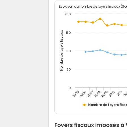
Evolution du nombre de foyers fiscaux (Sou
200
Nombre de foyers fiscaux
150
100
50
0
2005
20
2009
2006
2010
2007
2011
2008
Nombre de foyers fisc
Foyers fiscaux imposés à