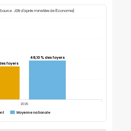
(Source : JDN d'après ministère de l'Economie)
48,10 % des foyers
des foyers
2025
ont
Moyenne nationale