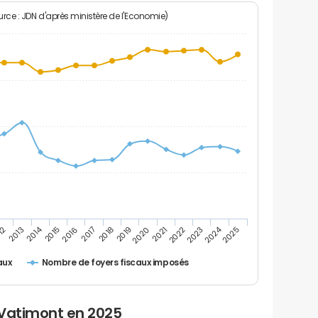
rce : JDN d'après ministère de l'Economie)
2024
2014
12
2019
2016
2023
2013
2020
2017
2021
2018
2025
2015
2022
Nombre de foyers fiscaux imposés
aux
 Vatimont en 2025