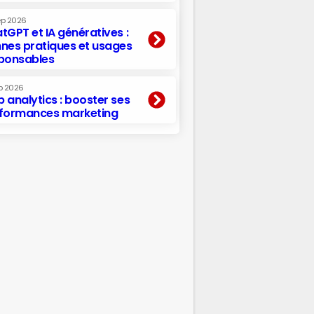
ep 2026
tGPT et IA génératives :
nes pratiques et usages
ponsables
p 2026
 analytics : booster ses
formances marketing