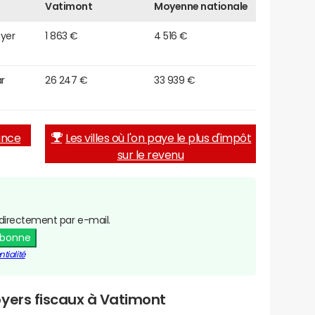
Vatimont
Moyenne nationale
oyer
1 863 €
4 516 €
r
26 247 €
33 939 €
rance
Les villes où l'on paye le plus d'impôt
sur le revenu
directement par e-mail.
abonne
tialité
oyers fiscaux à Vatimont