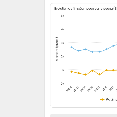
Evolution de l'impôt moyen sur le revenu (
5k
4k
Montant (euros)
3k
2k
1k
0k
2006
2007
2008
2009
2010
2011
2012
2
Vatim