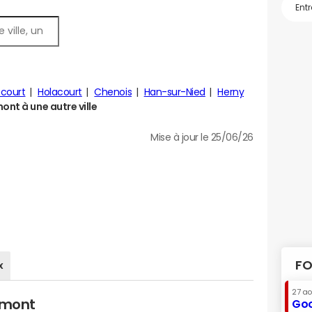
court
Holacourt
Chenois
Han-sur-Nied
Herny
nt à une autre ville
Mise à jour le 25/06/26
FO
x
27 a
imont
Goo