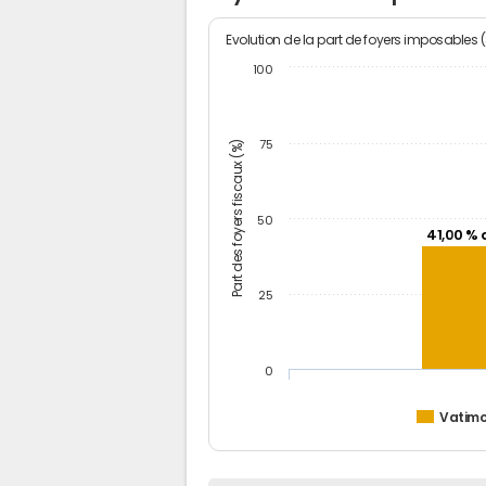
Evolution de la part de foyers imposables 
100
Part des foyers fiscaux (%)
75
50
41,00 % 
25
0
Vatim