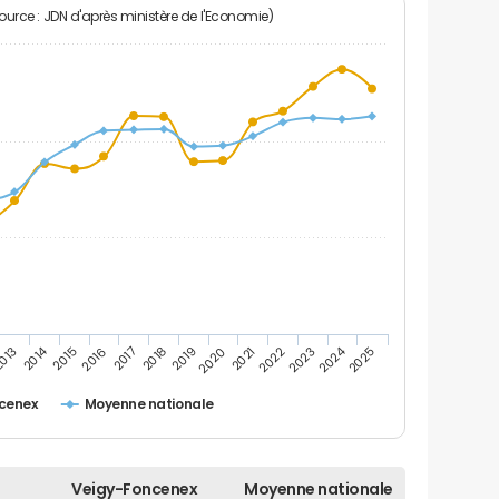
Source : JDN d'après ministère de l'Economie)
2014
2024
013
2015
2016
2017
2018
2019
2020
2021
2022
2023
2025
cenex
Moyenne nationale
Veigy-Foncenex
Moyenne nationale