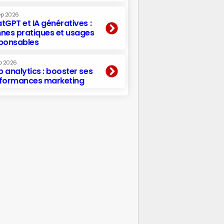
ep 2026
tGPT et IA génératives :
nes pratiques et usages
ponsables
p 2026
 analytics : booster ses
formances marketing