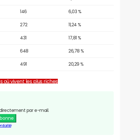
146
6,03 %
272
11,24 %
431
17,81 %
648
26,78 %
491
20,29 %
es où vivent les plus riches
directement par e-mail.
abonne
tialité