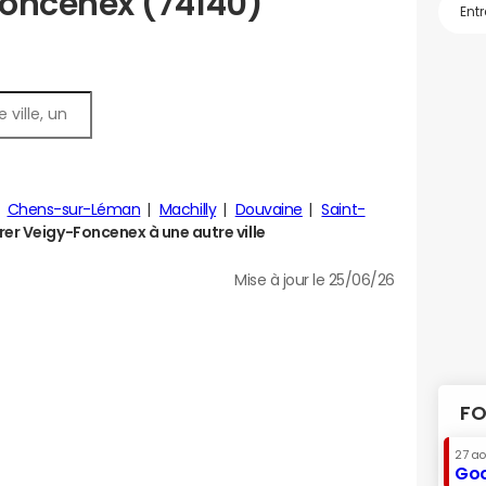
Foncenex (74140)
Chens-sur-Léman
Machilly
Douvaine
Saint-
r Veigy-Foncenex à une autre ville
Mise à jour le 25/06/26
FO
27 a
Goo