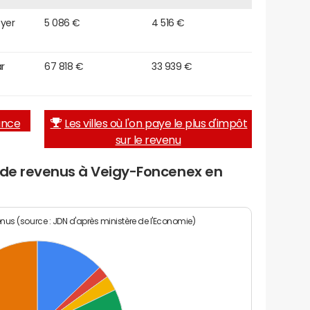
oyer
5 086 €
4 516 €
r
67 818 €
33 939 €
rance
Les villes où l'on paye le plus d'impôt
sur le revenu
u de revenus à Veigy-Foncenex en
enus (source : JDN d'après ministère de l'Economie)