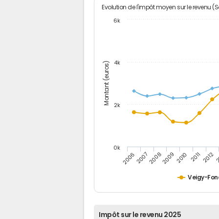
Evolution de l'impôt moyen sur le revenu (
6k
4k
Montant (euros)
2k
0k
2006
2007
2008
2009
2010
2011
2012
2
Veigy-Fon
Impôt sur le revenu 2025