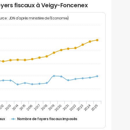
oyers fiscaux à Veigy-Foncenex
rce : JDN d'après ministère de l'Economie)
2014
2024
2013
2023
012
2022
2021
2020
2019
2018
2017
2016
2015
2025
Nombre de foyers fiscaux imposés
aux