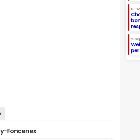
03 s
Cha
bon
res
21 se
Web
per
x
igy-Foncenex