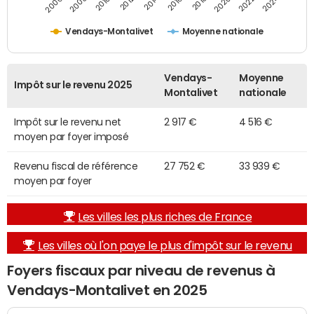
2014
2024
2010
2020
2012
2022
2006
2016
2008
2018
Vendays-Montalivet
Moyenne nationale
Vendays-
Moyenne
Impôt sur le revenu 2025
Montalivet
nationale
Impôt sur le revenu net
2 917 €
4 516 €
moyen par foyer imposé
Revenu fiscal de référence
27 752 €
33 939 €
moyen par foyer
Les villes les plus riches de France
Les villes où l'on paye le plus d'impôt sur le revenu
Foyers fiscaux par niveau de revenus à
Vendays-Montalivet en 2025