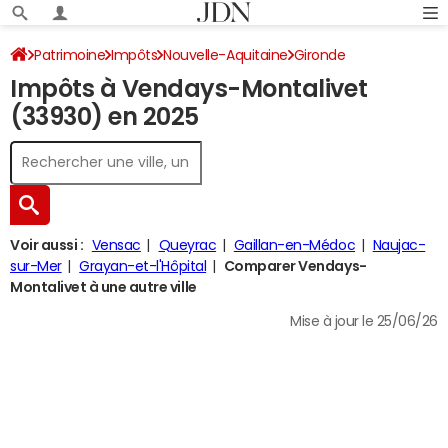
Patrimoine
Impôts
Nouvelle-Aquitaine
Gironde
Impôts à Vendays-Montalivet
Vendays-Montalivet
Impôt sur le revenu
(33930) en 2025
Voir aussi :
Vensac
Queyrac
Gaillan-en-Médoc
Naujac-
sur-Mer
Grayan-et-l'Hôpital
Comparer Vendays-
Montalivet à une autre ville
Mise à jour le 25/06/26