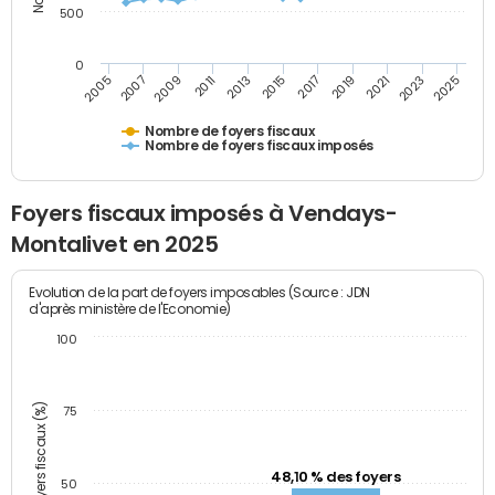
500
0
2023
2005
2009
2013
2017
2021
2025
2007
2011
2015
2019
Nombre de foyers fiscaux
Nombre de foyers fiscaux imposés
Foyers fiscaux imposés à Vendays-
Montalivet en 2025
Evolution de la part de foyers imposables (Source : JDN
d'après ministère de l'Economie)
100
Part des foyers fiscaux (%)
75
48,10 % des foyers
50