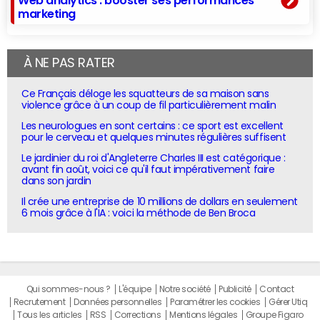
Web analytics : booster ses performances
marketing
À NE PAS RATER
Ce Français déloge les squatteurs de sa maison sans
violence grâce à un coup de fil particulièrement malin
Les neurologues en sont certains : ce sport est excellent
pour le cerveau et quelques minutes régulières suffisent
Le jardinier du roi d'Angleterre Charles III est catégorique :
avant fin août, voici ce qu'il faut impérativement faire
dans son jardin
Il crée une entreprise de 10 millions de dollars en seulement
6 mois grâce à l'IA : voici la méthode de Ben Broca
Qui sommes-nous ?
L'équipe
Notre société
Publicité
Contact
Recrutement
Données personnelles
Paramétrer les cookies
Gérer Utiq
Tous les articles
RSS
Corrections
Mentions légales
Groupe Figaro