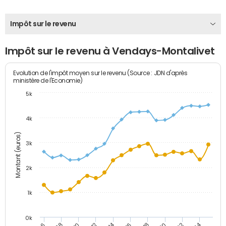
Impôt sur le revenu
Impôt sur le revenu à Vendays-Montalivet
Evolution de l'impôt moyen sur le revenu (Source : JDN d'après
ministère de l'Economie)
5k
4k
Montant (euros)
3k
2k
1k
0k