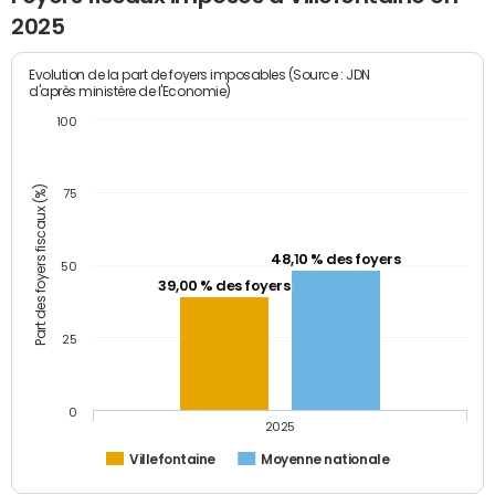
2025
Evolution de la part de foyers imposables (Source : JDN
d'après ministère de l'Economie)
100
Part des foyers fiscaux (%)
75
48,10 % des foyers
50
39,00 % des foyers
25
0
2025
Villefontaine
Moyenne nationale