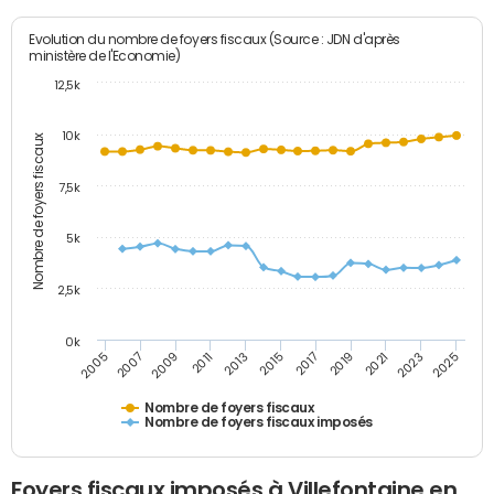
Evolution du nombre de foyers fiscaux (Source : JDN d'après
ministère de l'Economie)
12,5k
10k
Nombre de foyers fiscaux
7,5k
5k
2,5k
0k
2013
2023
2011
2021
2009
2019
2007
2017
2005
2015
2025
Nombre de foyers fiscaux
Nombre de foyers fiscaux imposés
Foyers fiscaux imposés à Villefontaine en