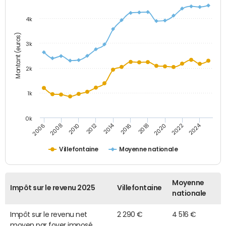
4k
Montant (euros)
3k
2k
1k
0k
2014
2024
2010
2020
2012
2022
2006
2016
2008
2018
Villefontaine
Moyenne nationale
Moyenne
Impôt sur le revenu 2025
Villefontaine
nationale
Impôt sur le revenu net
2 290 €
4 516 €
moyen par foyer imposé