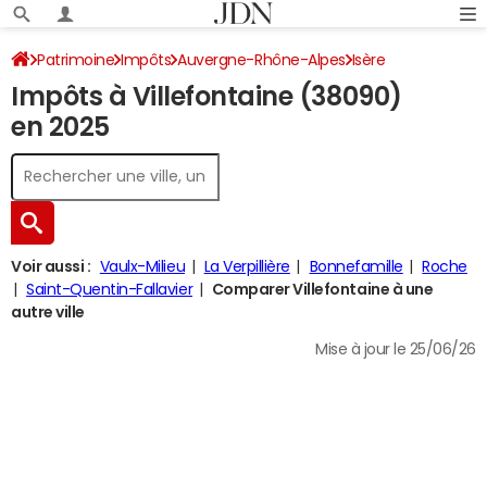
Patrimoine
Impôts
Auvergne-Rhône-Alpes
Isère
Impôts à Villefontaine (38090)
Villefontaine
Impôt sur le revenu
en 2025
Voir aussi :
Vaulx-Milieu
La Verpillière
Bonnefamille
Roche
Saint-Quentin-Fallavier
Comparer Villefontaine à une
autre ville
Mise à jour le 25/06/26