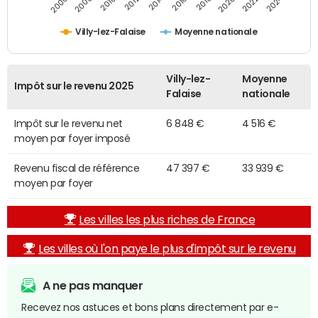
2014
2024
2010
2020
2006
2016
2012
2022
2008
2018
Villy-lez-Falaise
Moyenne nationale
Villy-lez-
Moyenne
Impôt sur le revenu 2025
Falaise
nationale
Impôt sur le revenu net
6 848 €
4 516 €
moyen par foyer imposé
Revenu fiscal de référence
47 397 €
33 939 €
moyen par foyer
Les villes les plus riches de France
Les villes où l'on paye le plus d'impôt sur le revenu
A ne pas manquer
Recevez nos astuces et bons plans directement par e-