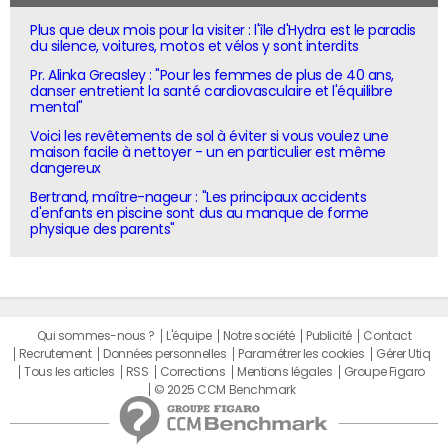
Plus que deux mois pour la visiter : l'île d'Hydra est le paradis
du silence, voitures, motos et vélos y sont interdits
Pr. Alinka Greasley : "Pour les femmes de plus de 40 ans,
danser entretient la santé cardiovasculaire et l'équilibre
mental"
Voici les revêtements de sol à éviter si vous voulez une
maison facile à nettoyer - un en particulier est même
dangereux
Bertrand, maître-nageur : "Les principaux accidents
d'enfants en piscine sont dus au manque de forme
physique des parents"
Qui sommes-nous ?
L'équipe
Notre société
Publicité
Contact
Recrutement
Données personnelles
Paramétrer les cookies
Gérer Utiq
Tous les articles
RSS
Corrections
Mentions légales
Groupe Figaro
© 2025 CCM Benchmark