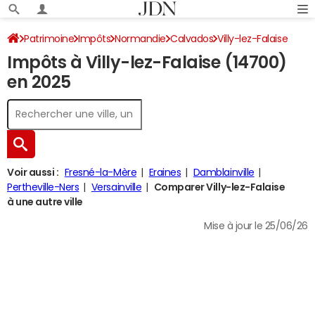
Patrimoine
Impôts
Normandie
Calvados
Villy-lez-Falaise
Impôts à Villy-lez-Falaise (14700)
Impôt sur le revenu
en 2025
Voir aussi :
Fresné-la-Mère
Eraines
Damblainville
Pertheville-Ners
Versainville
Comparer Villy-lez-Falaise
à une autre ville
Mise à jour le 25/06/26