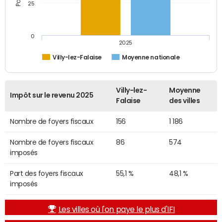
25
0
2025
Villy-lez-Falaise
Moyenne nationale
Villy-lez-
Moyenne
Impôt sur le revenu 2025
Falaise
des villes
Nombre de foyers fiscaux
156
1 186
Nombre de foyers fiscaux
86
574
imposés
Part des foyers fiscaux
55,1 %
48,1 %
imposés
Les villes où l'on paye le plus d'IFI