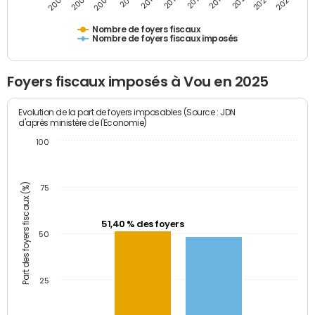
2009
2023
2017
2011
2025
2005
2019
2013
2007
2021
2015
Nombre de foyers fiscaux
Nombre de foyers fiscaux imposés
Foyers fiscaux imposés à Vou en 2025
Evolution de la part de foyers imposables (Source : JDN
d'après ministère de l'Economie)
100
Part des foyers fiscaux (%)
75
51,40 % des foyers
50
25