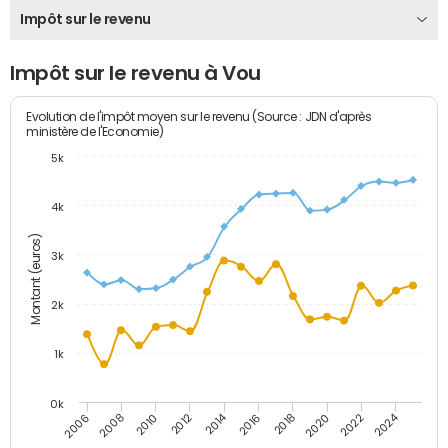
Impôt sur le revenu
Impôt sur le revenu à Vou
Evolution de l'impôt moyen sur le revenu (Source : JDN d'après
ministère de l'Economie)
5k
4k
Montant (euros)
3k
2k
1k
0k
2014
2024
2010
2020
2012
2022
2006
2016
2008
2018