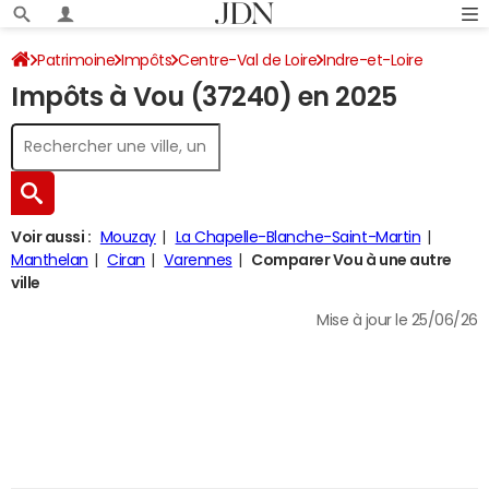
Patrimoine
Impôts
Centre-Val de Loire
Indre-et-Loire
Impôts à Vou (37240) en 2025
Vou
Impôt sur le revenu
Voir aussi :
Mouzay
La Chapelle-Blanche-Saint-Martin
Manthelan
Ciran
Varennes
Comparer Vou à une autre
ville
Mise à jour le 25/06/26