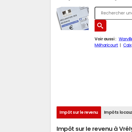
Voir aussi :
Warvill
Méharicourt
Caix
Impôt sur le revenu
Impôts locau
Impôt sur le revenu à Vrél