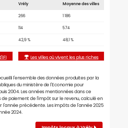
Vrély
Moyenne des villes
266
1 186
114
574
42,9 %
48,1 %
'IFI
Les villes où vivent les plus riches
recueilli l'ensemble des données produites par la
ubliques du ministère de l'Economie pour
epuis 2004. Les années mentionnées dans ce
de paiement de l'impôt sur le revenu, calculé en
r l'année précédente. Les impôts de l'année 2025
année 2024.
Impôts locaux à Vrély