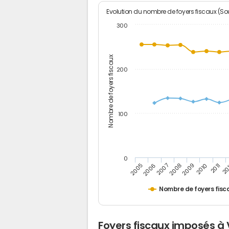
Evolution du nombre de foyers fiscaux (Sou
300
Nombre de foyers fiscaux
200
100
0
2005
20
2009
2006
2010
2007
2011
2008
Nombre de foyers fisc
Foyers fiscaux imposés à 