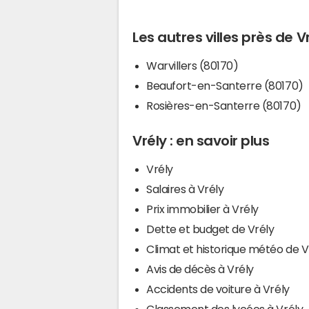
Les autres villes près de V
Warvillers (80170)
Beaufort-en-Santerre (80170)
Rosières-en-Santerre (80170)
Vrély : en savoir plus
Vrély
Salaires à Vrély
Prix immobilier à Vrély
Dette et budget de Vrély
Climat et historique météo de V
Avis de décès à Vrély
Accidents de voiture à Vrély
Classement des lycées à Vrély