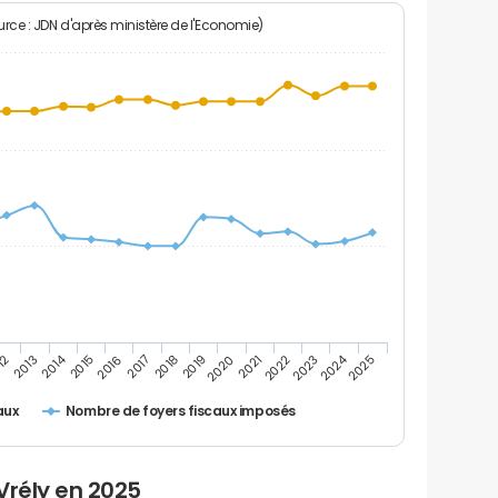
rce : JDN d'après ministère de l'Economie)
2024
2014
12
2019
2016
2023
2013
2020
2017
2021
2018
2025
2015
2022
Nombre de foyers fiscaux imposés
aux
Vrély en 2025