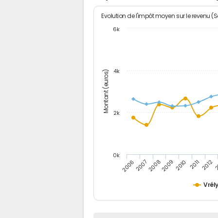
Evolution de l'impôt moyen sur le revenu (
6k
4k
Montant (euros)
2k
0k
2006
2007
2008
2009
2010
2011
2012
2
Vrél