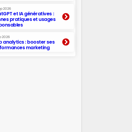
ep 2026
tGPT et IA génératives :
nes pratiques et usages
ponsables
p 2026
 analytics : booster ses
formances marketing