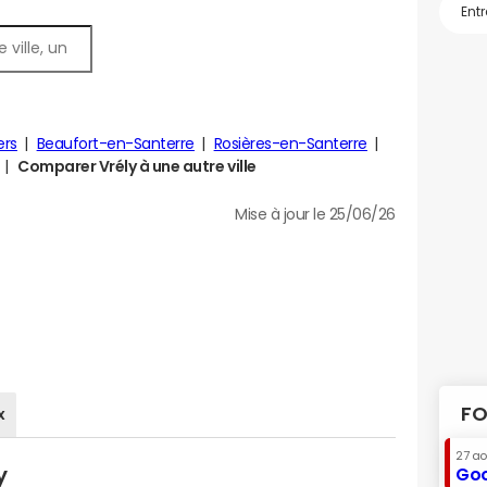
ers
Beaufort-en-Santerre
Rosières-en-Santerre
Comparer Vrély à une autre ville
Mise à jour le 25/06/26
FO
x
27 a
y
Goo