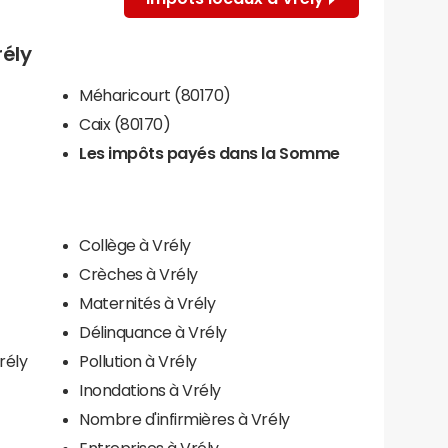
rély
Méharicourt (80170)
Caix (80170)
Les impôts payés dans la Somme
Collège à Vrély
Crèches à Vrély
Maternités à Vrély
Délinquance à Vrély
rély
Pollution à Vrély
Inondations à Vrély
Nombre d'infirmières à Vrély
Entreprises à Vrély