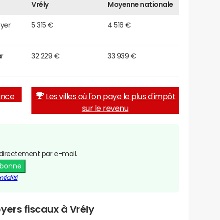
Vrély
Moyenne nationale
oyer
5 315 €
4 516 €
r
32 229 €
33 939 €
rance
Les villes où l'on paye le plus d'impôt
sur le revenu
directement par e-mail.
abonne
tialité
yers fiscaux à Vrély