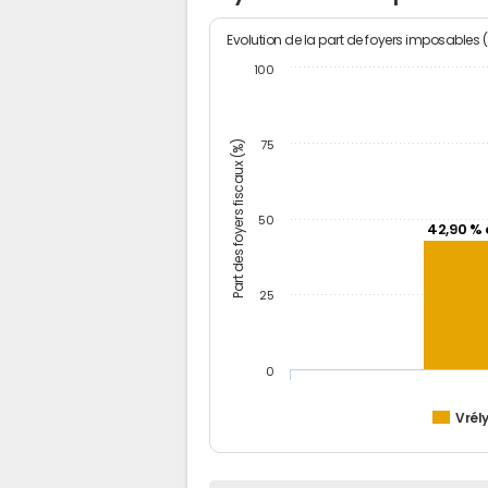
Evolution de la part de foyers imposables 
100
Part des foyers fiscaux (%)
75
50
42,90 % 
25
0
Vrél