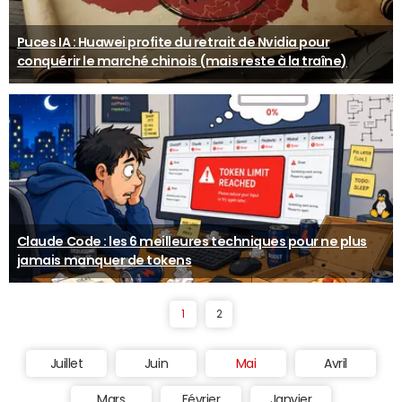
Puces IA : Huawei profite du retrait de Nvidia pour
conquérir le marché chinois (mais reste à la traîne)
Claude Code : les 6 meilleures techniques pour ne plus
jamais manquer de tokens
1
2
Juillet
Juin
Mai
Avril
Mars
Février
Janvier