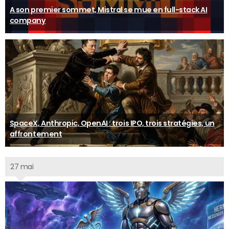
A son premier sommet, Mistral se mue en full-stack AI
company
SpaceX, Anthropic, OpenAI : trois IPO, trois stratégies, un
affrontement
27 mai