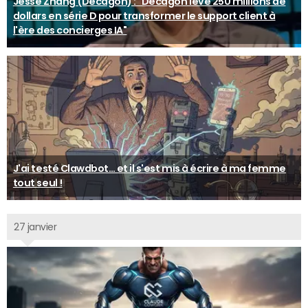
Jesse Zhang (Decagon) : "Decagon lève 250 millions de
dollars en série D pour transformer le support client à
l'ère des concierges IA"
J'ai testé Clawdbot… et il s'est mis à écrire à ma femme
tout seul !
27 janvier