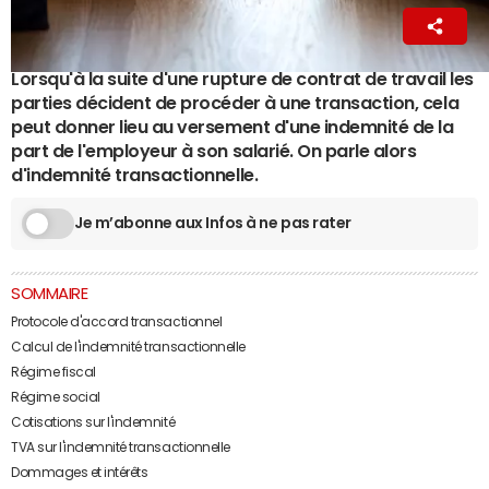
La Rédaction
23 juillet 2025 01:55
Lorsqu'à la suite d'une rupture de contrat de travail les
parties décident de procéder à une transaction, cela
peut donner lieu au versement d'une indemnité de la
part de l'employeur à son salarié. On parle alors
d'indemnité transactionnelle.
Je m’abonne aux Infos à ne pas rater
SOMMAIRE
Protocole d'accord transactionnel
Calcul de l'indemnité transactionnelle
Régime fiscal
Régime social
Cotisations sur l'indemnité
TVA sur l'indemnité transactionnelle
Dommages et intérêts