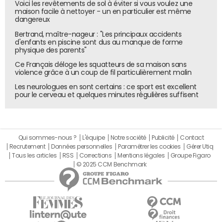
Voici les revêtements de sol à éviter si vous voulez une
maison facile à nettoyer - un en particulier est même
dangereux
Bertrand, maître-nageur : "Les principaux accidents
d'enfants en piscine sont dus au manque de forme
physique des parents"
Ce Français déloge les squatteurs de sa maison sans
violence grâce à un coup de fil particulièrement malin
Les neurologues en sont certains : ce sport est excellent
pour le cerveau et quelques minutes régulières suffisent
Qui sommes-nous ?
L'équipe
Notre société
Publicité
Contact
Recrutement
Données personnelles
Paramétrer les cookies
Gérer Utiq
Tous les articles
RSS
Corrections
Mentions légales
Groupe Figaro
© 2025 CCM Benchmark