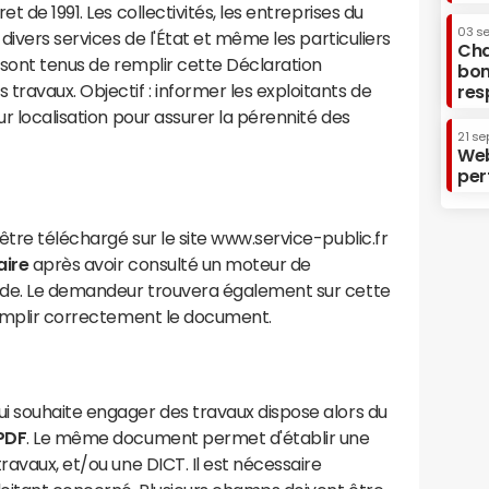
t de 1991. Les collectivités, les entreprises du
03 s
 divers services de l'État et même les particuliers
Cha
x sont tenus de remplir cette Déclaration
bon
ravaux. Objectif : informer les exploitants de
res
ur localisation pour assurer la pérennité des
21 se
Web
per
être téléchargé sur le site www.service-public.fr
aire
après avoir consulté un moteur de
ide. Le demandeur trouvera également sur cette
 remplir correctement le document.
i souhaite engager des travaux dispose alors du
PDF
. Le même document permet d'établir une
ravaux, et/ou une DICT. Il est nécessaire