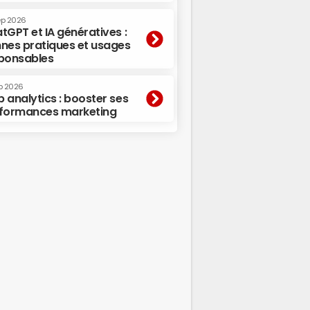
ep 2026
tGPT et IA génératives :
nes pratiques et usages
ponsables
p 2026
 analytics : booster ses
formances marketing