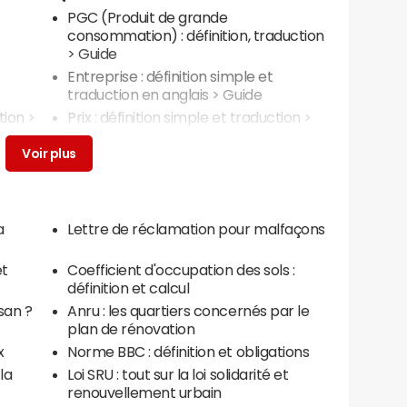
PGC (Produit de grande
consommation) : définition, traduction
> Guide
Entreprise : définition simple et
traduction en anglais
> Guide
tion
>
Prix : définition simple et traduction
>
Guide
a
Lettre de réclamation pour malfaçons
et
Coefficient d'occupation des sols :
définition et calcul
isan ?
Anru : les quartiers concernés par le
plan de rénovation
x
Norme BBC : définition et obligations
 la
Loi SRU : tout sur la loi solidarité et
renouvellement urbain