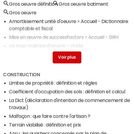
Gros oeuvre définition
Gros oeuvre batiment
Gros oeuvre
Amortissement unité d'oeuvre
> Accueil - Dictionnaire
comptable et fiscal
Mise en œuvre de successfactors
> Accueil - SIRH
Loi mop maitrise d'oeuvre
> Guide
Mise en oeuvre oracle hcm cloud
> Accueil - SIRH
Mise en œuvre power bi
> Accueil - Dataviz
CONSTRUCTION
Limites de propriété : définition et règles
Coefficient d'occupation des sols : définition et calcul
La Dict (déclaration d'intention de commencement de
travaux)
Malfaçon : que faire contre l'artisan ?
Terrain viabilisé : définition et prix
Anru : les quartiers concernés par le plan de