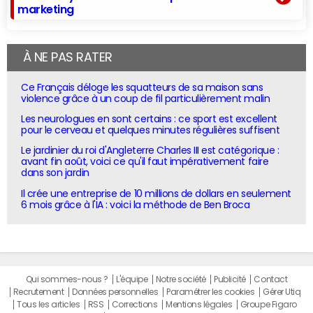
marketing
À NE PAS RATER
Ce Français déloge les squatteurs de sa maison sans
violence grâce à un coup de fil particulièrement malin
Les neurologues en sont certains : ce sport est excellent
pour le cerveau et quelques minutes régulières suffisent
Le jardinier du roi d'Angleterre Charles III est catégorique :
avant fin août, voici ce qu'il faut impérativement faire
dans son jardin
Il crée une entreprise de 10 millions de dollars en seulement
6 mois grâce à l'IA : voici la méthode de Ben Broca
Qui sommes-nous ?
L'équipe
Notre société
Publicité
Contact
Recrutement
Données personnelles
Paramétrer les cookies
Gérer Utiq
Tous les articles
RSS
Corrections
Mentions légales
Groupe Figaro