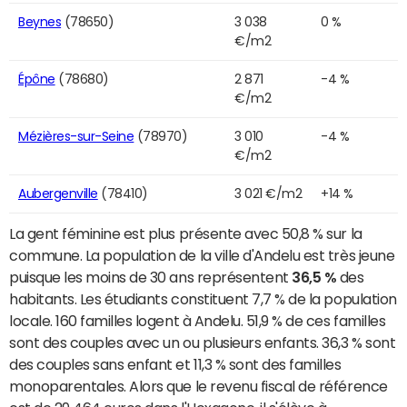
Beynes
(78650)
3 038
0 %
€/m2
Épône
(78680)
2 871
-4 %
€/m2
Mézières-sur-Seine
(78970)
3 010
-4 %
€/m2
Aubergenville
(78410)
3 021 €/m2
+14 %
La gent féminine est plus présente avec 50,8 % sur la
commune. La population de la ville d'Andelu est très jeune
puisque les moins de 30 ans représentent
36,5 %
des
habitants. Les étudiants constituent 7,7 % de la population
locale. 160 familles logent à Andelu. 51,9 % de ces familles
sont des couples avec un ou plusieurs enfants. 36,3 % sont
des couples sans enfant et 11,3 % sont des familles
monoparentales. Alors que le revenu fiscal de référence