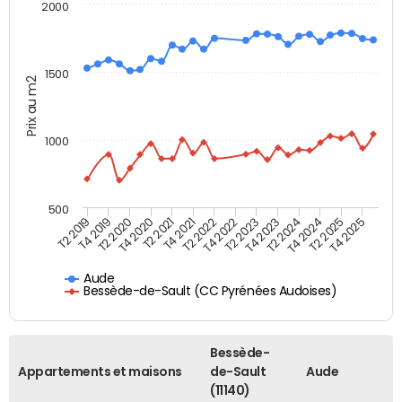
2000
1500
Prix au m2
1000
500
T4 2021
T2 2025
T2 2019
T4 2022
T2 2020
T4 2023
T2 2021
T4 2024
T2 2022
T4 2025
T4 2019
T2 2023
T4 2020
T2 2024
Aude
Bessède-de-Sault (CC Pyrénées Audoises)
Bessède-
Appartements et maisons
de-Sault
Aude
(11140)