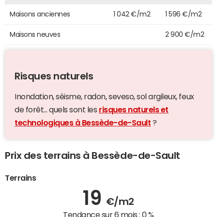
Maisons anciennes
1 042 €/m2
1 596 €/m2
Maisons neuves
2 900 €/m2
Risques naturels
Inondation, séisme, radon, seveso, sol argileux, feux
de forêt... quels sont les
risques naturels et
technologiques à Bessède-de-Sault
?
Prix des terrains à Bessède-de-Sault
Terrains
19
€/m2
Tendance sur 6 mois :
0 %