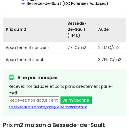
Bessède-de-Sault (CC Pyrénées Audoises)
Bessède-
Prix au m2
de-Sault
Aude
(11140)
Appartements anciens
771 €/m2
2 212 €/m2
Appartements neufs
3 765 €/m2
A ne pas manquer
Recevez nos astuces et bons plans directement par e-
mail.
Je m'abonne
En savoir plus sur notre politique de confidentialité
Prix m2 maison à Bessède-de-Sault