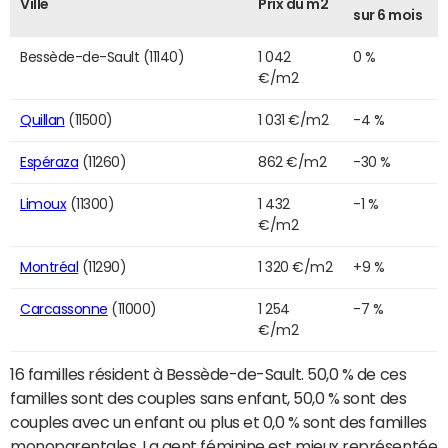
Ville
Prix du m2
sur 6 mois
Bessède-de-Sault (11140)
1 042
0 %
€/m2
Quillan
(11500)
1 031 €/m2
-4 %
Espéraza
(11260)
862 €/m2
-30 %
Limoux
(11300)
1 432
-1 %
€/m2
Montréal
(11290)
1 320 €/m2
+9 %
Carcassonne
(11000)
1 254
-7 %
€/m2
16 familles résident à Bessède-de-Sault. 50,0 % de ces
familles sont des couples sans enfant, 50,0 % sont des
couples avec un enfant ou plus et 0,0 % sont des familles
monoparentales. La gent féminine est mieux représentée