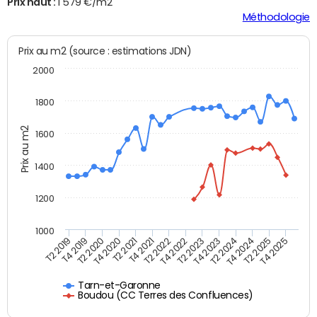
Prix haut :
1 579 €/m2
Méthodologie
Prix au m2 (source : estimations JDN)
2000
1800
Prix au m2
1600
1400
1200
1000
T4 2021
T2 2025
T2 2019
T4 2022
T2 2020
T4 2023
T2 2021
T4 2024
T2 2022
T4 2025
T4 2019
T2 2023
T4 2020
T2 2024
Tarn-et-Garonne
Boudou (CC Terres des Confluences)