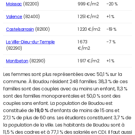
Moissac
(82200)
999 €/m2
-20 %
Valence
(82400)
1 251 €/m2
+1 %
Castelsarrasin
(82100)
1 220 €/m2
-19 %
La Ville-Dieu-du-Temple
1 673
-7 %
(82290)
€/m2
Montbeton
(82290)
1 917 €/m2
+1 %
Les femmes sont plus représentées avec 50,1 % sur la
commune. À Boudou résident 248 familles. 38,3 % de ces
familles sont des couples avec au moins un enfant, 11,3 %
sont des familles monoparentales et 50,0 % sont des
couples sans enfant. La population de Boudou est
constituée de
19,0 %
d’enfants de moins de 15 ans et
27,1 % de plus de 60 ans. Les étudiants constituent 3,7 % de
la population de la ville. Les habitants de Boudou sont à
11,5 % des cadres et à 77,1 % des salariés en CDI. Il faut aussi