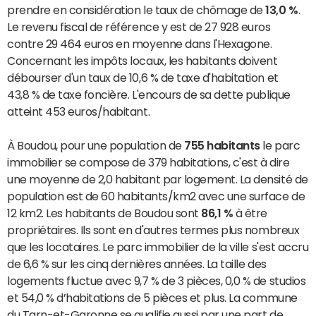
prendre en considération le taux de chômage de
13,0 %
.
Le revenu fiscal de référence y est de 27 928 euros
contre 29 464 euros en moyenne dans l'Hexagone.
Concernant les impôts locaux, les habitants doivent
débourser d'un taux de 10,6 % de taxe d'habitation et
43,8 % de taxe foncière. L'encours de sa dette publique
atteint 453 euros/habitant.
À Boudou, pour une population de
755 habitants
le parc
immobilier se compose de 379 habitations, c'est à dire
une moyenne de 2,0 habitant par logement. La densité de
population est de 60 habitants/km2 avec une surface de
12 km2. Les habitants de Boudou sont
86,1 %
à être
propriétaires. Ils sont en d'autres termes plus nombreux
que les locataires. Le parc immobilier de la ville s'est accru
de 6,6 % sur les cinq dernières années. La taille des
logements fluctue avec 9,7 % de 3 pièces, 0,0 % de studios
et 54,0 % d’habitations de 5 pièces et plus. La commune
du Tarn-et-Garonne se qualifie aussi par une part de