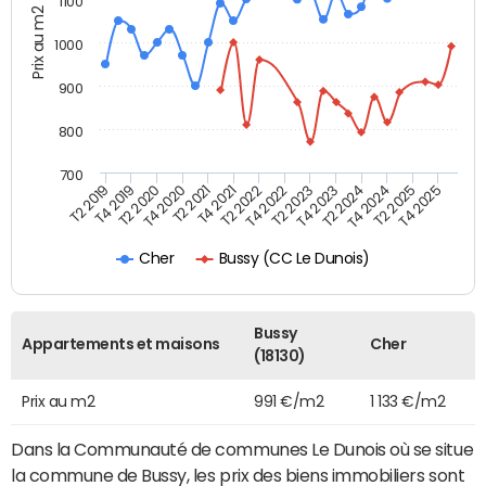
1100
Prix au m2
1000
900
800
700
T4 2021
T2 2025
T2 2019
T4 2022
T2 2020
T4 2023
T2 2021
T4 2024
T2 2022
T4 2025
T4 2019
T2 2023
T4 2020
T2 2024
Bussy (CC Le Dunois)
Cher
Bussy
Appartements et maisons
Cher
(18130)
Prix au m2
991 €/m2
1 133 €/m2
Dans la Communauté de communes Le Dunois où se situe
la commune de Bussy, les prix des biens immobiliers sont