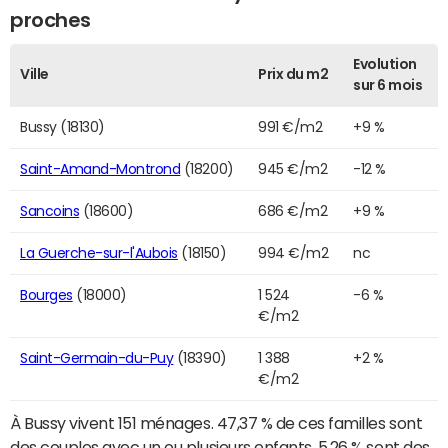
proches
Evolution
Ville
Prix du m2
sur 6 mois
Bussy (18130)
991 €/m2
+9 %
Saint-Amand-Montrond
(18200)
945 €/m2
-12 %
Sancoins
(18600)
686 €/m2
+9 %
La Guerche-sur-l'Aubois
(18150)
994 €/m2
nc
Bourges
(18000)
1 524
-6 %
€/m2
Saint-Germain-du-Puy
(18390)
1 388
+2 %
€/m2
À Bussy vivent 151 ménages. 47,37 % de ces familles sont
des couples avec un ou plusieurs enfants, 5,26 % sont des