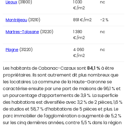
Lieoux
(31800)
1 030
nc
€/m2
Montréjeau
(31210)
891 €/m2
-2 %
Martres-Tolosane
(31220)
1 380
nc
€/m2
Plagne
(31220)
4 060
nc
€/m2
Les habitants de Cabanac-Cazaux sont
84,1 %
à être
propriétaires. Ils sont autrement dit plus nombreux que
les locataires. La commune de la Haute-Garonne se
caractérise ensuite par une part de maisons de 96,1 % et
un pourcentage d’appartements de 3,9 %. La superficie
des habitations est diversifiée avec 3,2 % de 2 pièces, 1,6 %
de studios et 58,7 % d’habitations de 5 pièces et plus. Le
parc immobilier de l'agglomération a augmenté de 5,2 %
sur les cinq dernières années, contre 5,5 % dans la région