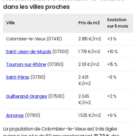
dans les villes proches
Evolution
Ville
Prix du m2
sur 6 mois
Colombier-le-Vieux (07410)
2 185 €/m2
+3 %
Saint-Jean-de-Muzols
(07300)
1 719 €/m2
+10 %
Tournon-sur-Rhône
(07300)
2 131 €/m2
+15 %
Saint-Péray
(07130)
2 401
-9 %
€/m2
Guilherand-Granges
(07500)
2 345
+2 %
€/m2
Annonay
(07100)
1 525 €/m2
+9 %
La population de Colombier-le-Vieux est très âgée