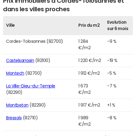
Prix immobiliers à Cordes-Tolosannes et
dans les villes proches
Evolution
Ville
Prix du m2
sur 6 mois
Cordes-Tolosannes (82700)
1 284
-9 %
€/m2
Castelsarrasin
(82100)
1 220 €/m2
-19 %
Montech
(82700)
1 912 €/m2
-5 %
La Ville-Dieu-du-Temple
1 673
-7 %
(82290)
€/m2
Montbeton
(82290)
1 917 €/m2
+1 %
Bressols
(82710)
1 989
-8 %
€/m2