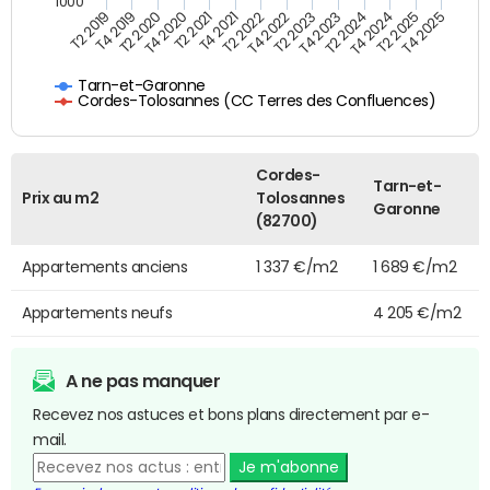
1000
T4 2021
T2 2025
T2 2019
T4 2022
T2 2020
T4 2023
T2 2021
T4 2024
T2 2022
T4 2025
T4 2019
T2 2023
T4 2020
T2 2024
Tarn-et-Garonne
Cordes-Tolosannes (CC Terres des Confluences)
Cordes-
Tarn-et-
Prix au m2
Tolosannes
Garonne
(82700)
Appartements anciens
1 337 €/m2
1 689 €/m2
Appartements neufs
4 205 €/m2
A ne pas manquer
Recevez nos astuces et bons plans directement par e-
mail.
Je m'abonne