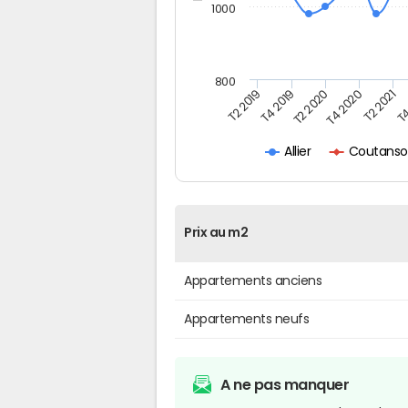
1000
800
T4
T2 2020
T4 2020
T2 2019
T2 2021
T4 2019
Coutansou
Allier
Prix au m2
Appartements anciens
Appartements neufs
A ne pas manquer