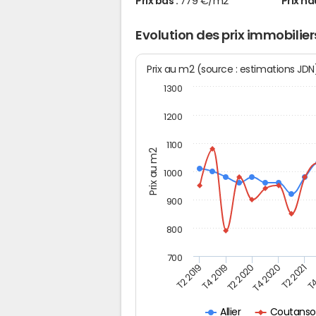
Prix bas :
779 €/m2
Prix ha
Evolution des prix immobilie
Prix au m2 (source : estimations JD
1300
1200
1100
Prix au m2
1000
900
800
700
T4
T2 2020
T4 2020
T2 2019
T2 2021
T4 2019
Coutansou
Allier