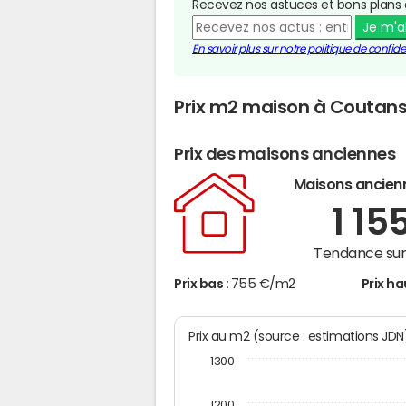
Recevez nos astuces et bons plans 
Je m'
En savoir plus sur notre politique de confiden
Prix m2 maison à Coutan
Prix des maisons anciennes
Maisons ancien
1 15
Tendance sur 
Prix bas :
755 €/m2
Prix ha
Prix au m2 (source : estimations JD
1300
1200