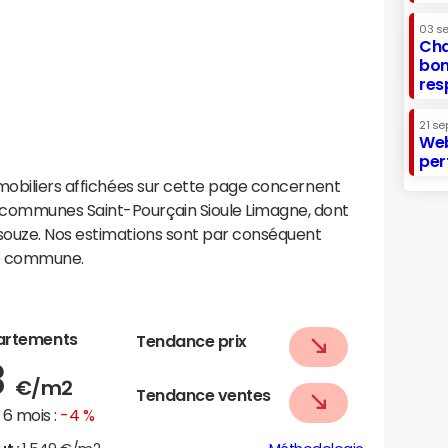
03 s
Cha
bon
res
21 se
Web
per
mobiliers affichées sur cette page concernent
communes Saint-Pourçain Sioule Limagne, dont
souze. Nos estimations sont par conséquent
te commune.
e
artements
Tendance prix
8
€/m2
Tendance ventes
6 mois :
-4 %