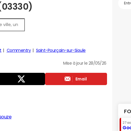
 (03330)
t
Commentry
Saint-Pourçain-sur-Sioule
Mise à jour le 28/05/26
Email
FO
souze
27 a
Goo