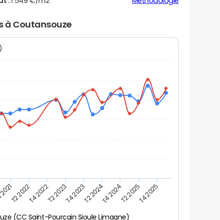
ut :
1 549 €/m2
Méthodologie
rs à Coutansouze
N)
 2021
T2 2025
T4 2023
T2 2022
T4 2025
T2 2024
T4 2022
T4 2024
T2 2023
ze (CC Saint-Pourçain Sioule Limagne)