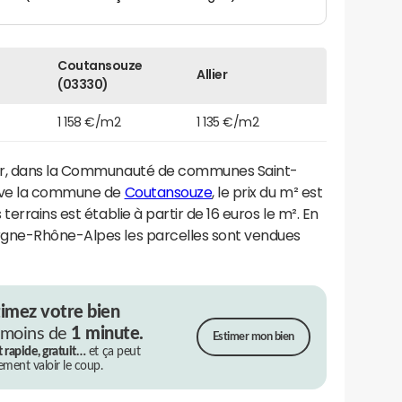
Coutansouze
Allier
(03330)
1 158 €/m2
1 135 €/m2
ier, dans la Communauté de communes Saint-
ouve la commune de
Coutansouze
, le prix du m² est
s terrains est établie à partir de 16 euros le m². En
rgne-Rhône-Alpes les parcelles sont vendues
timez votre bien
 moins de
1 minute.
Estimer mon bien
t rapide, gratuit…
et ça peut
rement valoir le coup.