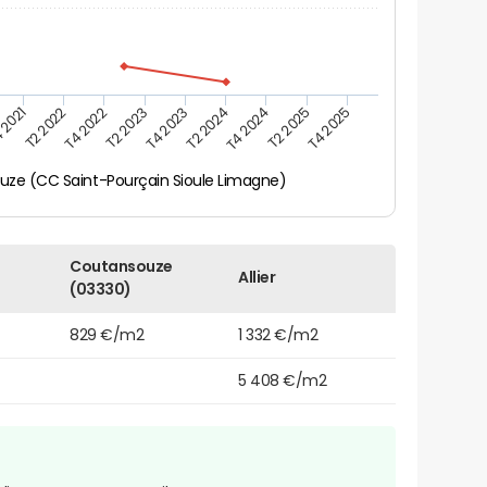
 2021
T2 2025
T4 2023
T2 2022
T4 2025
T2 2024
T4 2022
T4 2024
T2 2023
ze (CC Saint-Pourçain Sioule Limagne)
Coutansouze
Allier
(03330)
829 €/m2
1 332 €/m2
5 408 €/m2