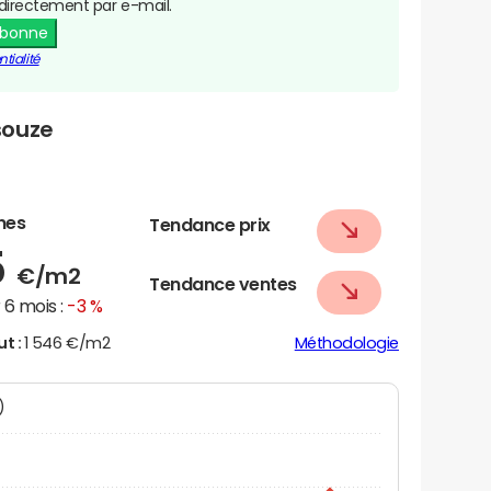
directement par e-mail.
abonne
tialité
souze
nes
Tendance prix
5
€/m2
Tendance ventes
6 mois :
-3 %
ut :
1 546 €/m2
Méthodologie
N)