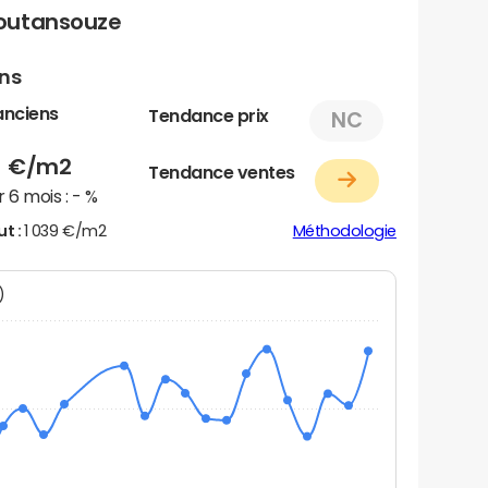
outansouze
ens
anciens
Tendance prix
NC
9
€/m2
Tendance ventes
 6 mois :
- %
ut :
1 039 €/m2
Méthodologie
N)