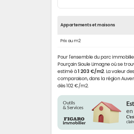
Appartements et maisons
Prix au m2
Pour l'ensemble du parc immobil
Pourçain Sioule Limagne où se tr
estimé à
1 203 €/m2
. La valeur de
comparaison, dans la région Auve
dès 102 €/m2.
Outils
Es
& Services
en
C’es
clai