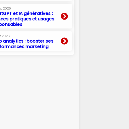
ep 2026
tGPT et IA génératives :
nes pratiques et usages
ponsables
p 2026
 analytics : booster ses
formances marketing