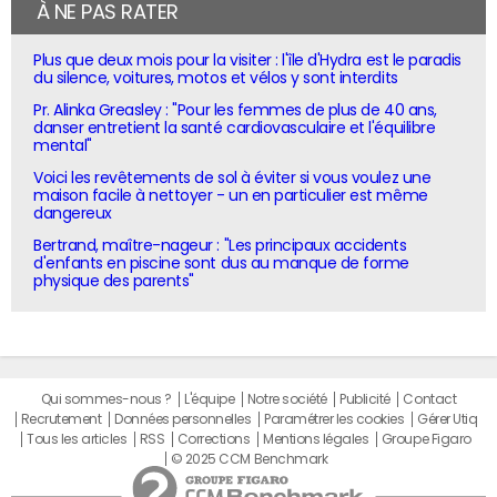
À NE PAS RATER
Plus que deux mois pour la visiter : l'île d'Hydra est le paradis
du silence, voitures, motos et vélos y sont interdits
Pr. Alinka Greasley : "Pour les femmes de plus de 40 ans,
danser entretient la santé cardiovasculaire et l'équilibre
mental"
Voici les revêtements de sol à éviter si vous voulez une
maison facile à nettoyer - un en particulier est même
dangereux
Bertrand, maître-nageur : "Les principaux accidents
d'enfants en piscine sont dus au manque de forme
physique des parents"
Qui sommes-nous ?
L'équipe
Notre société
Publicité
Contact
Recrutement
Données personnelles
Paramétrer les cookies
Gérer Utiq
Tous les articles
RSS
Corrections
Mentions légales
Groupe Figaro
© 2025 CCM Benchmark