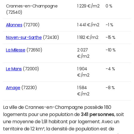
Crannes-en-Champagne
1 229 €/m2
0 %
(72540)
Allonnes
(72700)
1 441 €/m2
-1 %
Noyen-sur-Sarthe
(72430)
1 182 €/m2
-15 %
La Milesse
(72650)
2 027
-10 %
€/m2
Le Mans
(72000)
1 904
-4 %
€/m2
Arnage
(72230)
1 584
-8 %
€/m2
La ville de Crannes-en-Champagne possède 180
logements pour une population de
341 personnes
, soit
une moyenne de 1,91 habitant par logement. Avec un
territoire de 12 km², la densité de population est de