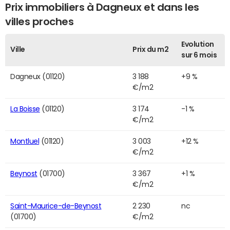
Prix immobiliers à Dagneux et dans les
villes proches
Evolution
Ville
Prix du m2
sur 6 mois
Dagneux (01120)
3 188
+9 %
€/m2
La Boisse
(01120)
3 174
-1 %
€/m2
Montluel
(01120)
3 003
+12 %
€/m2
Beynost
(01700)
3 367
+1 %
€/m2
Saint-Maurice-de-Beynost
2 230
nc
(01700)
€/m2