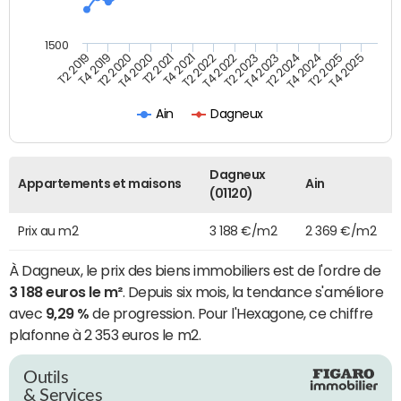
1500
T4 2021
T2 2025
T2 2019
T4 2022
T2 2020
T4 2023
T2 2021
T4 2024
T2 2022
T4 2025
T4 2019
T2 2023
T4 2020
T2 2024
Ain
Dagneux
Dagneux
Appartements et maisons
Ain
(01120)
Prix au m2
3 188 €/m2
2 369 €/m2
À Dagneux, le prix des biens immobiliers est de l'ordre de
3 188 euros le m²
. Depuis six mois, la tendance s'améliore
avec
9,29 %
de progression. Pour l'Hexagone, ce chiffre
plafonne à 2 353 euros le m2.
Outils
& Services