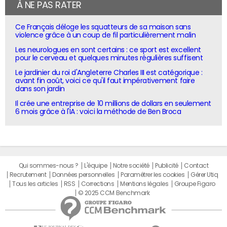
À NE PAS RATER
Ce Français déloge les squatteurs de sa maison sans
violence grâce à un coup de fil particulièrement malin
Les neurologues en sont certains : ce sport est excellent
pour le cerveau et quelques minutes régulières suffisent
Le jardinier du roi d'Angleterre Charles III est catégorique :
avant fin août, voici ce qu'il faut impérativement faire
dans son jardin
Il crée une entreprise de 10 millions de dollars en seulement
6 mois grâce à l'IA : voici la méthode de Ben Broca
Qui sommes-nous ?
L'équipe
Notre société
Publicité
Contact
Recrutement
Données personnelles
Paramétrer les cookies
Gérer Utiq
Tous les articles
RSS
Corrections
Mentions légales
Groupe Figaro
© 2025 CCM Benchmark