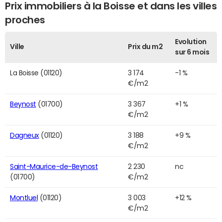
Prix immobiliers à la Boisse et dans les villes
proches
Evolution
Ville
Prix du m2
sur 6 mois
La Boisse (01120)
3 174
-1 %
€/m2
Beynost
(01700)
3 367
+1 %
€/m2
Dagneux
(01120)
3 188
+9 %
€/m2
Saint-Maurice-de-Beynost
2 230
nc
(01700)
€/m2
Montluel
(01120)
3 003
+12 %
€/m2