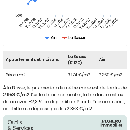
1500
T4 2021
T2 2025
T2 2019
T4 2022
T2 2020
T4 2023
T2 2021
T4 2024
T2 2022
T4 2025
T4 2019
T2 2023
T4 2020
T2 2024
Ain
La Boisse
La Boisse
Appartements et maisons
Ain
(01120)
Prix au m2
3 174 €/m2
2 369 €/m2
À la Boisse, le prix médian du mètre carré est de l'ordre de
2 953 €/m2
. Sur le dernier semestre, la tendance est au
déclin avec
-2,3 %
de déperdition. Pour la France entière,
ce chiffre ne dépasse pas les 2 353 €/m2.
Outils
& Services