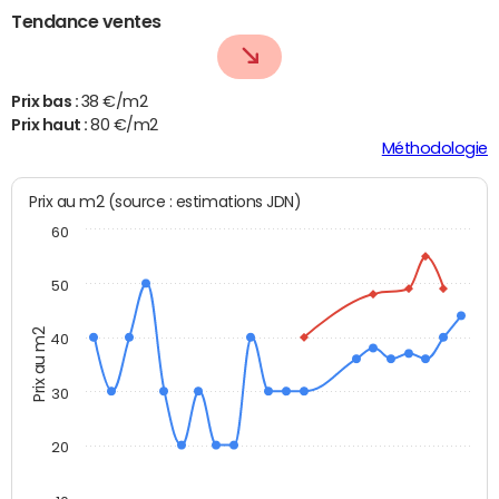
Tendance ventes
Prix bas :
38 €/m2
Prix haut :
80 €/m2
Méthodologie
Prix au m2 (source : estimations JDN)
60
50
Prix au m2
40
30
20