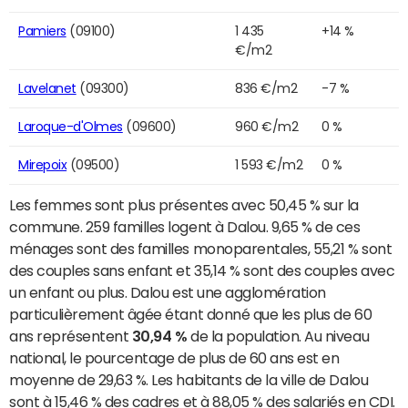
Pamiers
(09100)
1 435
+14 %
€/m2
Lavelanet
(09300)
836 €/m2
-7 %
Laroque-d'Olmes
(09600)
960 €/m2
0 %
Mirepoix
(09500)
1 593 €/m2
0 %
Les femmes sont plus présentes avec 50,45 % sur la
commune. 259 familles logent à Dalou. 9,65 % de ces
ménages sont des familles monoparentales, 55,21 % sont
des couples sans enfant et 35,14 % sont des couples avec
un enfant ou plus. Dalou est une agglomération
particulièrement âgée étant donné que les plus de 60
ans représentent
30,94 %
de la population. Au niveau
national, le pourcentage de plus de 60 ans est en
moyenne de 29,63 %. Les habitants de la ville de Dalou
sont à 15,46 % des cadres et à 88,05 % des salariés en CDI.