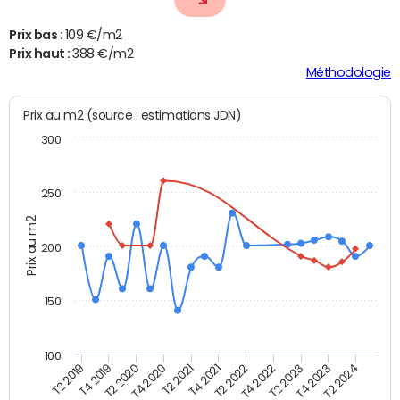
Prix bas :
109 €/m2
Prix haut :
388 €/m2
Méthodologie
Prix au m2 (source : estimations JDN)
300
250
Prix au m2
200
150
100
T2 2022
T2 2023
T2 2024
T4 2019
T4 2020
T4 2021
T4 2022
T4 2023
T2 2019
T2 2020
T2 2021