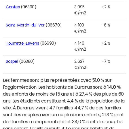
Contes
(06390)
3 095
+2 %
€/m2
Saint-Martin-du-Var
(06670)
4 100
-6 %
€/m2
Tourrette-Levens
(06690)
4 140
+2 %
€/m2
Sospel
(06380)
2 627
-7 %
€/m2
Les femmes sont plus représentées avec 51,0 % sur
l'agglomération. Les habitants de Duranus sont à
14,0 %
des enfants de moins de 15 ans et à 27,4 % des plus de 60
ans. Les étudiants constituent 4,4 % de la population de la
ville. À Duranus vivent 47 familles. 44,7 % de ces familles
sont des couples avec un ou plusieurs enfants, 21,3 % sont
des familles monoparentales et 34,0 % sont des couples
sans enfant. La ville cumule 42 euros par habitant de