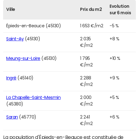
Evolution
Ville
Prix du m2
sur 6 mois
Épieds-en-Beauce (45130)
1 653 €/m2
-5 %
Saint-Ay
(45130)
2 035
+8 %
€/m2
Meung-sur-Loire
(45130)
1 795
+10 %
€/m2
Ingré
(45140)
2 288
+9 %
€/m2
La Chapelle-Saint-Mesmin
2 000
+5 %
(45380)
€/m2
Saran
(45770)
2 241
+6 %
€/m2
La population d'Épieds-en-Beauce est constituée de