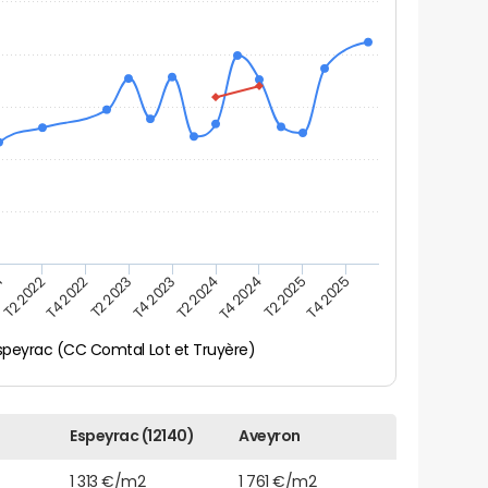
T2 2024
T4 2024
1
T2 2025
T2 2022
T4 2025
T4 2022
T2 2023
T4 2023
speyrac (CC Comtal Lot et Truyère)
Espeyrac (12140)
Aveyron
1 313 €/m2
1 761 €/m2