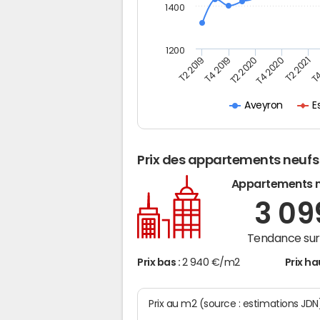
1400
1200
T4
T2 2020
T4 2020
T2 2019
T2 2021
T4 2019
E
Aveyron
Prix des appartements neufs
Appartements 
3 0
Tendance sur 
Prix bas :
2 940 €/m2
Prix ha
Prix au m2 (source : estimations JD