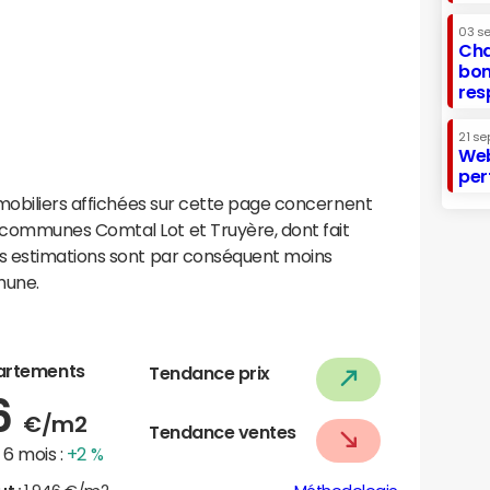
03 s
Cha
bon
res
21 se
Web
per
mobiliers affichées sur cette page concernent
ommunes Comtal Lot et Truyère, dont fait
s estimations sont par conséquent moins
mune.
artements
Tendance prix
6
€/m2
Tendance ventes
6 mois :
+2 %