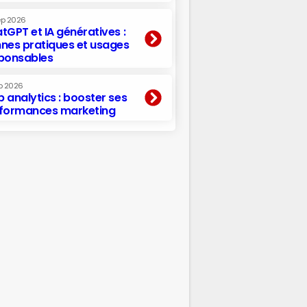
ep 2026
tGPT et IA génératives :
nes pratiques et usages
ponsables
p 2026
 analytics : booster ses
formances marketing