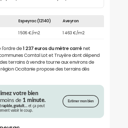
Espeyrac (12140)
Aveyron
1 506 €/m2
1 463 €/m2
e l'ordre de
1 237 euros du mètre carré
net
communes Comtal Lot et Truyère dont dépend
r des terrains à vendre tourne aux environs de
 région Occitanie propose des terrains dès
timez votre bien
 moins de
1 minute.
Estimer mon bien
t rapide, gratuit…
et ça peut
rement valoir le coup.
speyrac