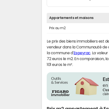
Appartements et maisons
Prix au m2
Le prix des biens immobiliers est d
vendeur dans la Communauté de 
la commune d'
Espeyrac
. La valeu
72 euros le m2. En comparaison, la
101 euros le m².
Outils
Es
& Services
en
C’es
clai
Prix m2 appartement à E