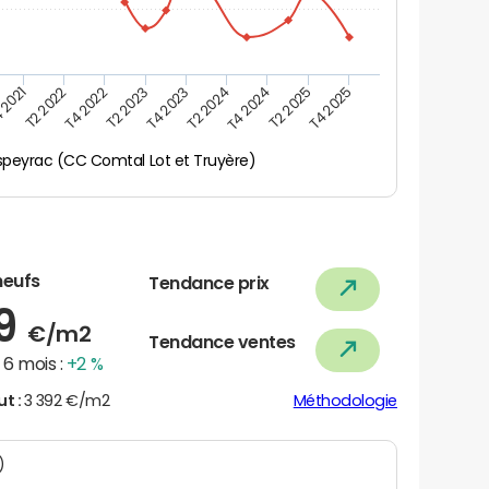
 2021
T2 2025
T4 2023
T2 2022
T4 2025
T2 2024
T4 2022
T4 2024
T2 2023
speyrac (CC Comtal Lot et Truyère)
neufs
Tendance prix
99
€/m2
Tendance ventes
6 mois :
+2 %
ut :
3 392 €/m2
Méthodologie
N)