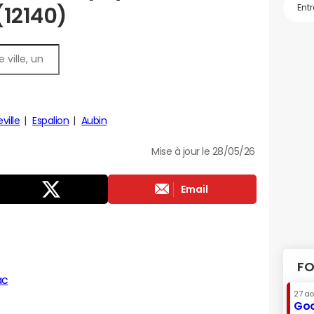
(12140)
ville
Espalion
Aubin
Mise à jour le 28/05/26
Email
FO
ac
27 a
Goo