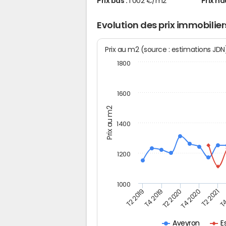
Prix bas :
1 002 €/m2
Prix ha
Evolution des prix immobilie
Prix au m2 (source : estimations JD
1800
1600
Prix au m2
1400
1200
1000
T4
T2 2020
T4 2020
T2 2019
T2 2021
T4 2019
E
Aveyron