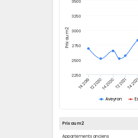
3500
3250
Prix au m2
3000
2750
2500
2250
T2 2021
T4 202
T4 2019
T2 2020
T4 2020
E
Aveyron
Prix au m2
Appartements anciens