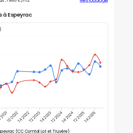
ut :
1 946 €/m2
Méthodologie
rs à Espeyrac
N)
 2021
T2 2025
T4 2023
T2 2022
T4 2025
T2 2024
T4 2022
T4 2024
T2 2023
speyrac (CC Comtal Lot et Truyère)