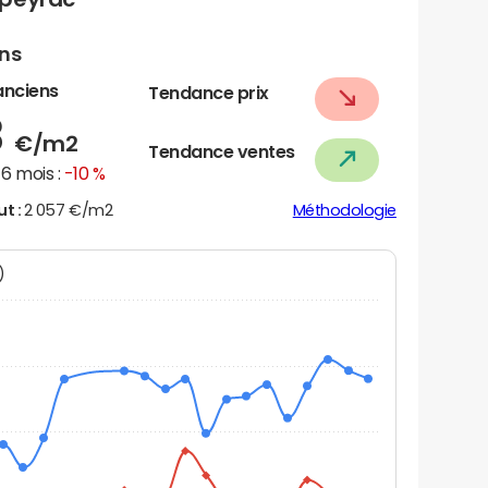
ens
anciens
Tendance prix
3
€/m2
Tendance ventes
6 mois :
-10 %
ut :
2 057 €/m2
Méthodologie
N)