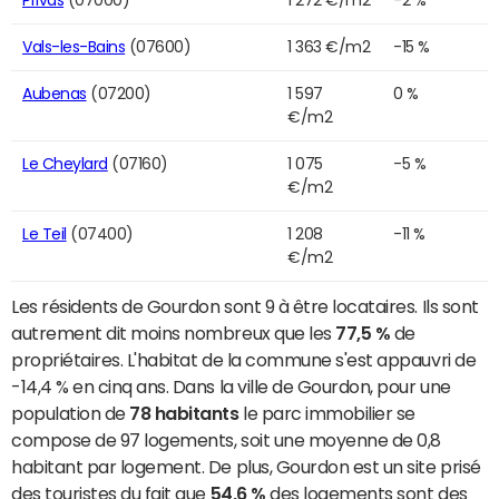
Privas
(07000)
1 272 €/m2
-2 %
Vals-les-Bains
(07600)
1 363 €/m2
-15 %
Aubenas
(07200)
1 597
0 %
€/m2
Le Cheylard
(07160)
1 075
-5 %
€/m2
Le Teil
(07400)
1 208
-11 %
€/m2
Les résidents de Gourdon sont 9 à être locataires. Ils sont
autrement dit moins nombreux que les
77,5 %
de
propriétaires. L'habitat de la commune s'est appauvri de
-14,4 % en cinq ans. Dans la ville de Gourdon, pour une
population de
78 habitants
le parc immobilier se
compose de 97 logements, soit une moyenne de 0,8
habitant par logement. De plus, Gourdon est un site prisé
des touristes du fait que
54,6 %
des logements sont des