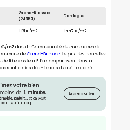
Grand-Brassac
Dordogne
(24350)
1 131 €/m2
1 447 €/m2
9 €/m2
dans la Communauté de communes du
a commune de
Grand-Brassac
. Le prix des parcelles
se de 10 euros le m². En comparaison, dans la
ains sont cédés dès 61 euros du mètre carré.
timez votre bien
 moins de
1 minute.
Estimer mon bien
t rapide, gratuit…
et ça peut
rement valoir le coup.