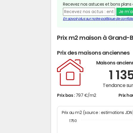
Recevez nos astuces et bons plans 
Je m'
En savoir plus sur notre politique de confiden
Prix m2 maison à Grand-
Prix des maisons anciennes
Maisons ancien
1 13
Tendance sur 
Prix bas :
797 €/m2
Prix ha
Prix au m2 (source : estimations JD
1750