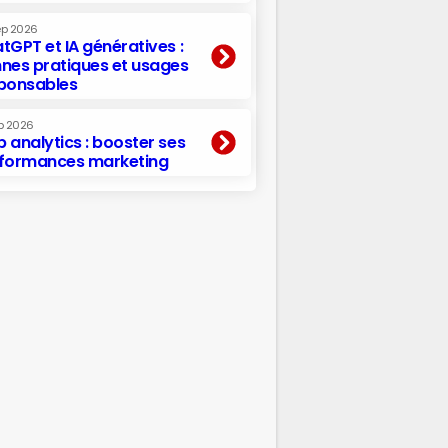
ep 2026
tGPT et IA génératives :
nes pratiques et usages
ponsables
p 2026
 analytics : booster ses
formances marketing