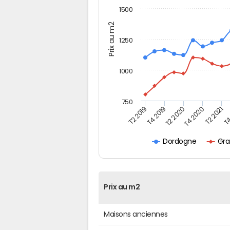
1500
Prix au m2
1250
1000
750
T4
T2 2020
T4 2020
T2 2019
T2 2021
T4 2019
Gra
Dordogne
Prix au m2
Maisons anciennes