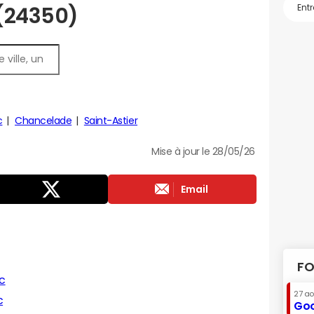
 (24350)
c
Chancelade
Saint-Astier
Mise à jour le 28/05/26
Email
FO
c
27 a
c
Goo