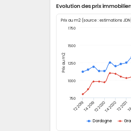
Evolution des prix immobili
Prix au m2 (source : estimations JD
1750
1500
Prix au m2
1250
1000
750
T4
T2 2020
T4 2020
T2 2019
T2 2021
T4 2019
Gra
Dordogne