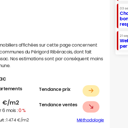
03 s
Cha
bon
res
21 se
Web
mobiliers affichées sur cette page concernent
per
ommunes du Périgord Ribéracois, dont fait
sac. Nos estimations sont par conséquent moins
mune.
ac
artements
Tendance prix
1
€/m2
Tendance ventes
 6 mois :
0 %
ut :
1 474 €/m2
Méthodologie