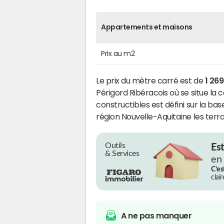
Appartements et maisons
Prix au m2
Le prix du mètre carré est de
1 26
Périgord Ribéracois où se situe l
constructibles est défini sur la ba
région Nouvelle-Aquitaine les terr
Outils
Es
& Services
en
C’es
clai
A ne pas manquer