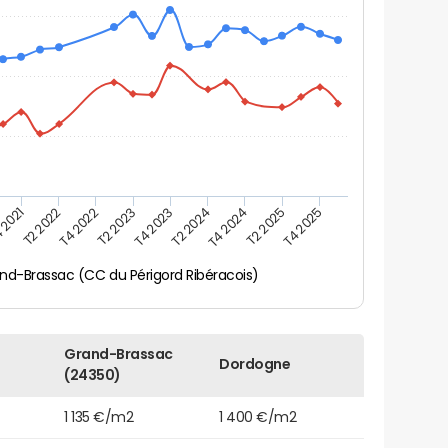
 2021
T2 2025
T4 2023
T2 2022
T4 2025
T2 2024
T4 2022
T4 2024
T2 2023
nd-Brassac (CC du Périgord Ribéracois)
Grand-Brassac
Dordogne
(24350)
1 135 €/m2
1 400 €/m2