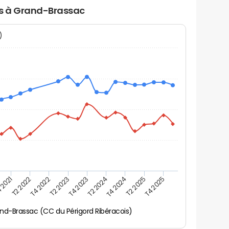
ers à Grand-Brassac
N)
 2021
T2 2025
T4 2023
T2 2022
T4 2025
T2 2024
T4 2022
T4 2024
T2 2023
nd-Brassac (CC du Périgord Ribéracois)