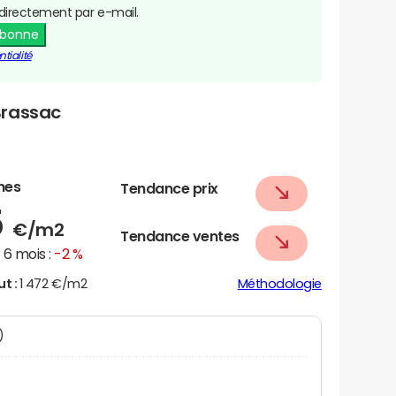
directement par e-mail.
abonne
tialité
Brassac
nes
Tendance prix
5
€/m2
Tendance ventes
6 mois :
-2 %
ut :
1 472 €/m2
Méthodologie
N)