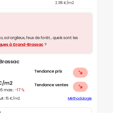
2 315 €/m2
 sol argileux, feux de forêt... quels sont les
giques à Grand-Brassac
?
-Brassac
Tendance prix
€/m2
Tendance ventes
6 mois :
-17 %
ut :
15 €/m2
Méthodologie
)