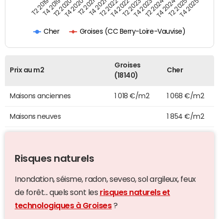
T4 2021
T2 2025
T2 2019
T4 2022
T2 2020
T4 2023
T2 2021
T4 2024
T2 2022
T4 2025
T4 2019
T2 2023
T4 2020
T2 2024
Groises (CC Berry-Loire-Vauvise)
Cher
Groises
Prix au m2
Cher
(18140)
Maisons anciennes
1 018 €/m2
1 068 €/m2
Maisons neuves
1 854 €/m2
Risques naturels
Inondation, séisme, radon, seveso, sol argileux, feux
de forêt... quels sont les
risques naturels et
technologiques à Groises
?