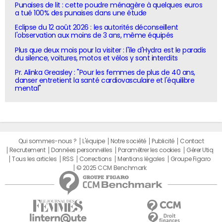
Punaises de lit : cette poudre ménagère à quelques euros
a tué 100% des punaises dans une étude
Eclipse du 12 août 2026 : les autorités déconseillent
l'observation aux moins de 3 ans, même équipés
Plus que deux mois pour la visiter : l'île d'Hydra est le paradis
du silence, voitures, motos et vélos y sont interdits
Pr. Alinka Greasley : "Pour les femmes de plus de 40 ans,
danser entretient la santé cardiovasculaire et l'équilibre
mental"
Qui sommes-nous ?
L'équipe
Notre société
Publicité
Contact
Recrutement
Données personnelles
Paramétrer les cookies
Gérer Utiq
Tous les articles
RSS
Corrections
Mentions légales
Groupe Figaro
© 2025 CCM Benchmark