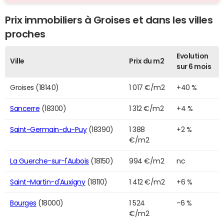
Prix immobiliers à Groises et dans les villes
proches
Evolution
Ville
Prix du m2
sur 6 mois
Groises (18140)
1 017 €/m2
+40 %
Sancerre
(18300)
1 312 €/m2
+4 %
Saint-Germain-du-Puy
(18390)
1 388
+2 %
€/m2
La Guerche-sur-l'Aubois
(18150)
994 €/m2
nc
Saint-Martin-d'Auxigny
(18110)
1 412 €/m2
+6 %
Bourges
(18000)
1 524
-6 %
€/m2