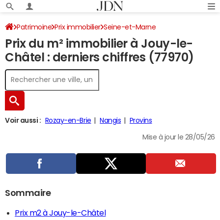
Patrimoine
Prix immobilier
Seine-et-Marne
Prix du m² immobilier à Jouy-le-
Jouy-le-Châtel
Châtel : derniers chiffres (77970)
Voir aussi :
Rozay-en-Brie
Nangis
Provins
Mise à jour le 28/05/26
Sommaire
Prix m2 à Jouy-le-Châtel