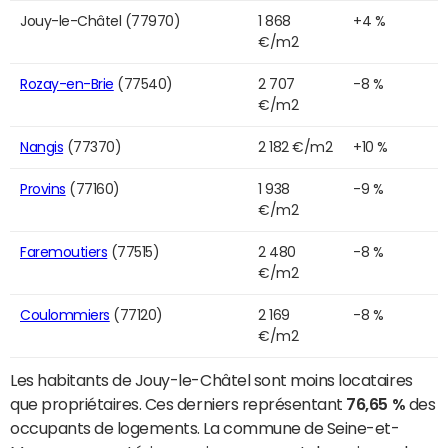
Jouy-le-Châtel (77970)
1 868
+4 %
€/m2
Rozay-en-Brie
(77540)
2 707
-8 %
€/m2
Nangis
(77370)
2 182 €/m2
+10 %
Provins
(77160)
1 938
-9 %
€/m2
Faremoutiers
(77515)
2 480
-8 %
€/m2
Coulommiers
(77120)
2 169
-8 %
€/m2
Les habitants de Jouy-le-Châtel sont moins locataires
que propriétaires. Ces derniers représentant
76,65 %
des
occupants de logements. La commune de Seine-et-