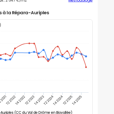
ut :
2 547 €/m2
Méthodologie
s à la Répara-Auriples
N)
 2021
T2 2025
T2 2023
T4 2024
T4 2022
T2 2024
T2 2022
T4 2025
T4 2023
Auriples (CC du Val de Drôme en Biovallée)