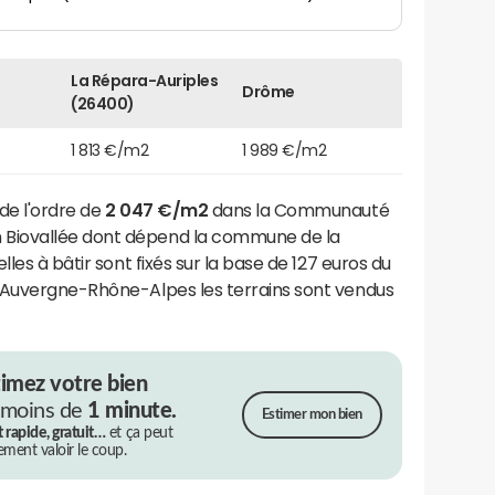
La Répara-Auriples
Drôme
(26400)
1 813 €/m2
1 989 €/m2
de l'ordre de
2 047 €/m2
dans la Communauté
Biovallée dont dépend la commune de la
elles à bâtir sont fixés sur la base de 127 euros du
 Auvergne-Rhône-Alpes les terrains sont vendus
timez votre bien
 moins de
1 minute.
Estimer mon bien
t rapide, gratuit…
et ça peut
rement valoir le coup.