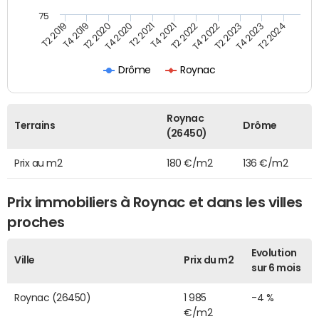
75
T2 2022
T2 2023
T2 2024
T4 2019
T4 2020
T4 2021
T4 2022
T4 2023
T2 2019
T2 2020
T2 2021
Drôme
Roynac
Roynac
Terrains
Drôme
(26450)
Prix au m2
180 €/m2
136 €/m2
Prix immobiliers à Roynac et dans les villes
proches
Evolution
Ville
Prix du m2
sur 6 mois
Roynac (26450)
1 985
-4 %
€/m2