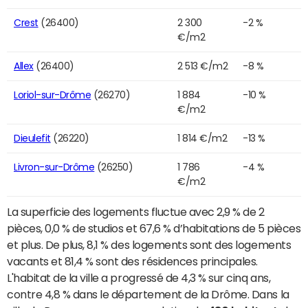
Crest
(26400)
2 300
-2 %
€/m2
Allex
(26400)
2 513 €/m2
-8 %
Loriol-sur-Drôme
(26270)
1 884
-10 %
€/m2
Dieulefit
(26220)
1 814 €/m2
-13 %
Livron-sur-Drôme
(26250)
1 786
-4 %
€/m2
La superficie des logements fluctue avec 2,9 % de 2
pièces, 0,0 % de studios et 67,6 % d’habitations de 5 pièces
et plus. De plus, 8,1 % des logements sont des logements
vacants et 81,4 % sont des résidences principales.
L'habitat de la ville a progressé de 4,3 % sur cinq ans,
contre 4,8 % dans le département de la Drôme. Dans la