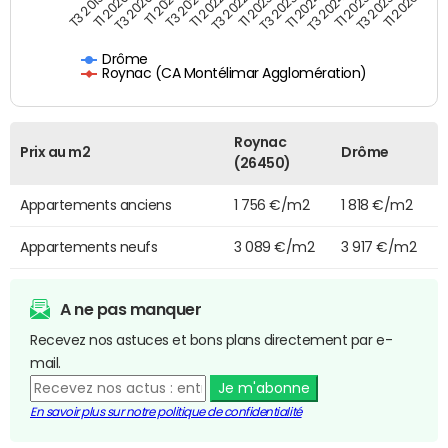
T3 2025
T3 2024
T3 2023
T3 2022
T3 2021
T3 2020
T3 2019
T1 2026
T1 2025
T1 2024
T1 2023
T1 2022
T1 2021
T1 2020
Drôme
Roynac (CA Montélimar Agglomération)
Roynac
Prix au m2
Drôme
(26450)
Appartements anciens
1 756 €/m2
1 818 €/m2
Appartements neufs
3 089 €/m2
3 917 €/m2
A ne pas manquer
Recevez nos astuces et bons plans directement par e-
mail.
Je m'abonne
En savoir plus sur notre politique de confidentialité