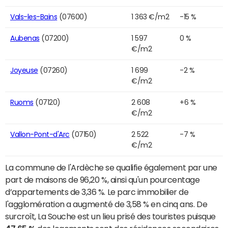
Vals-les-Bains
(07600)
1 363 €/m2
-15 %
Aubenas
(07200)
1 597
0 %
€/m2
Joyeuse
(07260)
1 699
-2 %
€/m2
Ruoms
(07120)
2 608
+6 %
€/m2
Vallon-Pont-d'Arc
(07150)
2 522
-7 %
€/m2
La commune de l'Ardèche se qualifie également par une
part de maisons de 96,20 %, ainsi qu'un pourcentage
d’appartements de 3,36 %. Le parc immobilier de
l'agglomération a augmenté de 3,58 % en cinq ans. De
surcroît, La Souche est un lieu prisé des touristes puisque