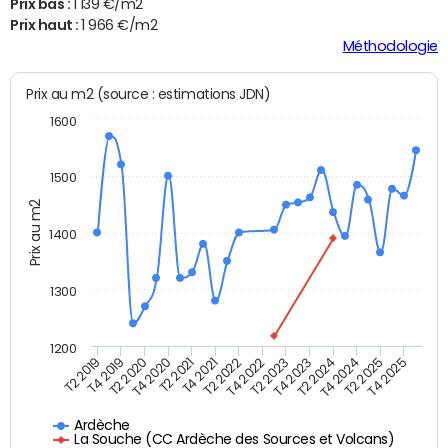
Prix bas :
1 139 €/m2
Prix haut :
1 966 €/m2
Méthodologie
Prix au m2 (source : estimations JDN)
1600
1500
Prix au m2
1400
1300
1200
T4 2021
T2 2025
T2 2019
T4 2022
T2 2020
T4 2023
T2 2021
T4 2024
T2 2022
T4 2025
T4 2019
T2 2023
T4 2020
T2 2024
Ardèche
La Souche (CC Ardèche des Sources et Volcans)