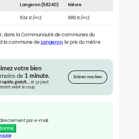
Langeron (58240)
Nièvre
834 €/m2
889 €/m2
ier, dans la Communauté de communes du
nd la commune de
Langeron
, le prix du mètre
timez votre bien
 moins de
1 minute.
Estimer mon bien
t rapide, gratuit…
et ça peut
rement valoir le coup.
directement par e-mail.
abonne
tialité