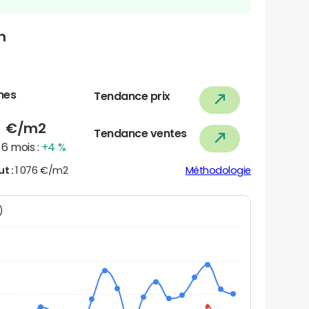
n
nes
Tendance prix
6
€/m2
Tendance ventes
6 mois :
+4 %
ut :
1 076 €/m2
Méthodologie
N)