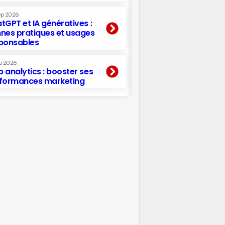
ep 2026
tGPT et IA génératives :
nes pratiques et usages
ponsables
p 2026
 analytics : booster ses
formances marketing