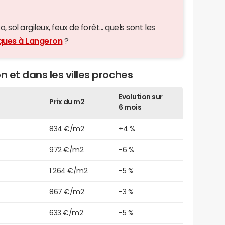
 sol argileux, feux de forêt... quels sont les
iques à Langeron
?
n et dans les villes proches
Evolution sur
Prix du m2
6 mois
834 €/m2
+4 %
972 €/m2
-6 %
1 264 €/m2
-5 %
867 €/m2
-3 %
633 €/m2
-5 %