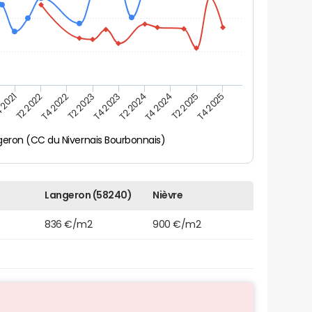
 2021
T2 2025
T4 2023
T2 2022
T4 2025
T2 2024
T4 2022
T4 2024
T2 2023
geron (CC du Nivernais Bourbonnais)
Langeron (58240)
Nièvre
836 €/m2
900 €/m2