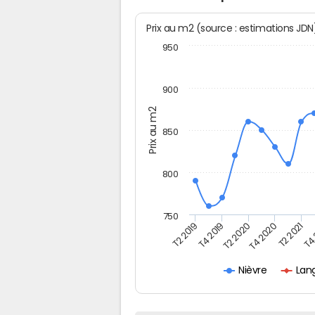
Prix au m2 (source : estimations JD
950
900
Prix au m2
850
800
750
T4
T2 2019
T4 2019
T2 2020
T4 2020
T2 2021
Lan
Nièvre