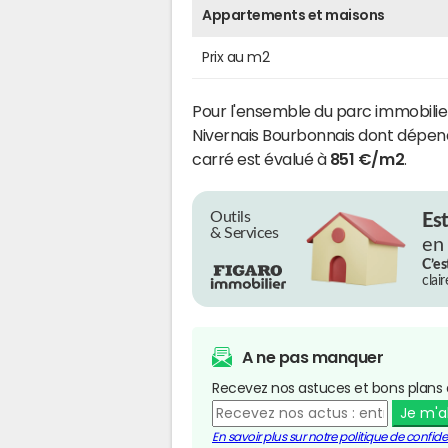
Appartements et maisons
Prix au m2
Pour l'ensemble du parc immobil
Nivernais Bourbonnais dont dépe
carré est évalué à
851 €/m2
.
Outils
Es
& Services
en
C’es
clai
A ne pas manquer
Recevez nos astuces et bons plans 
Je m'
En savoir plus sur notre politique de confiden