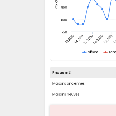
Prix au m2
850
800
750
T4
T2 2020
T4 2020
T2 2019
T2 2021
T4 2019
Lan
Nièvre
Prix au m2
Maisons anciennes
Maisons neuves