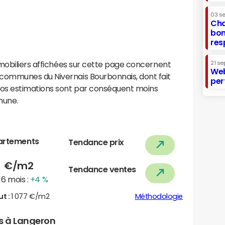
03 s
Cha
bon
res
mobiliers affichées sur cette page concernent
21 se
Web
ommunes du Nivernais Bourbonnais, dont fait
per
os estimations sont par conséquent moins
mune.
artements
Tendance prix
4
€/m2
Tendance ventes
6 mois :
+4 %
ut :
1 077 €/m2
Méthodologie
rs à Langeron