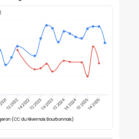
N)
 2021
T2 2025
T2 2022
T4 2025
T4 2022
T2 2023
T4 2023
T2 2024
T4 2024
geron (CC du Nivernais Bourbonnais)