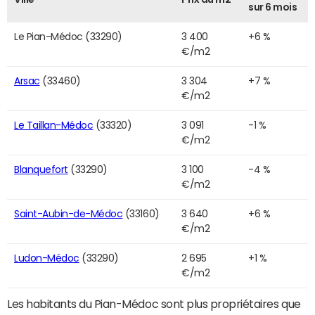
sur 6 mois
Le Pian-Médoc (33290)
3 400
+6 %
€/m2
Arsac
(33460)
3 304
+7 %
€/m2
Le Taillan-Médoc
(33320)
3 091
-1 %
€/m2
Blanquefort
(33290)
3 100
-4 %
€/m2
Saint-Aubin-de-Médoc
(33160)
3 640
+6 %
€/m2
Ludon-Médoc
(33290)
2 695
+1 %
€/m2
Les habitants du Pian-Médoc sont plus propriétaires que