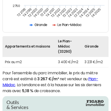
2750
T4 2021
T2 2025
T2 2020
T4 2023
T2 2022
T4 2025
T4 2020
T2 2024
T2 2019
T4 2022
T2 2021
T4 2024
T4 2019
T2 2023
Gironde
Le Pian-Médoc
Le Pian-
Appartements et maisons
Médoc
Gironde
(33290)
Prix au m2
3 400 €/m2
3 231 €/m2
Pour l'ensemble du parc immobilier, le prix du mètre
carré est estimé à
3 267 €/m²
net vendeur au
Pian-
Médoc
. La tendance est à la hausse sur les six derniers
mois avec
5,18 %
de croissance.
Outils
& Services