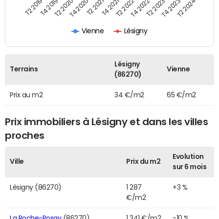
T2 2021
T2 2023
T4 2019
T4 2021
T4 2023
T2 2020
T2 2022
T2 2024
T4 2020
T4 2022
T2 2019
Vienne
Lésigny
Lésigny
Terrains
Vienne
(86270)
Prix au m2
34 €/m2
65 €/m2
Prix immobiliers à Lésigny et dans les villes
proches
Evolution
Ville
Prix du m2
sur 6 mois
Lésigny (86270)
1 287
+3 %
€/m2
La Roche-Posay
(86270)
1 341 €/m2
-10 %