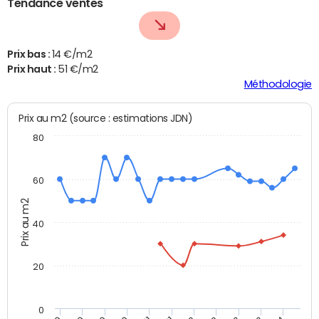
Tendance ventes
Prix bas :
14 €/m2
Prix haut :
51 €/m2
Méthodologie
Prix au m2 (source : estimations JDN)
80
60
Prix au m2
40
20
0