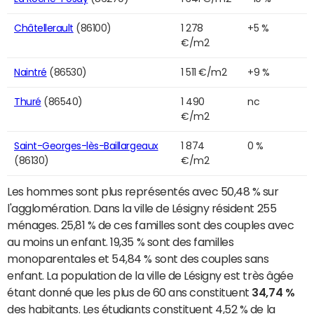
Châtellerault
(86100)
1 278
+5 %
€/m2
Naintré
(86530)
1 511 €/m2
+9 %
Thuré
(86540)
1 490
nc
€/m2
Saint-Georges-lès-Baillargeaux
1 874
0 %
(86130)
€/m2
Les hommes sont plus représentés avec 50,48 % sur
l'agglomération. Dans la ville de Lésigny résident 255
ménages. 25,81 % de ces familles sont des couples avec
au moins un enfant. 19,35 % sont des familles
monoparentales et 54,84 % sont des couples sans
enfant. La population de la ville de Lésigny est très âgée
étant donné que les plus de 60 ans constituent
34,74 %
des habitants. Les étudiants constituent 4,52 % de la