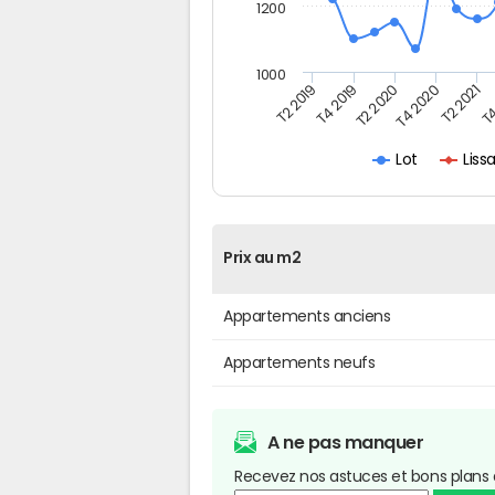
1200
1000
T4
T2 2020
T4 2020
T2 2019
T2 2021
T4 2019
Lis
Lot
Prix au m2
Appartements anciens
Appartements neufs
A ne pas manquer
Recevez nos astuces et bons plans 