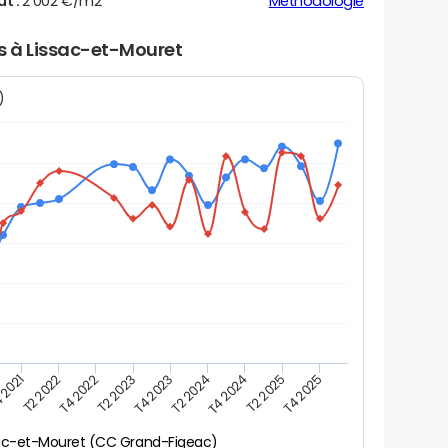
ut :
2 002 €/m2
Méthodologie
rs à Lissac-et-Mouret
N)
 2021
T2 2025
T4 2023
T2 2022
T4 2025
T2 2024
T4 2022
T4 2024
T2 2023
sac-et-Mouret (CC Grand-Figeac)