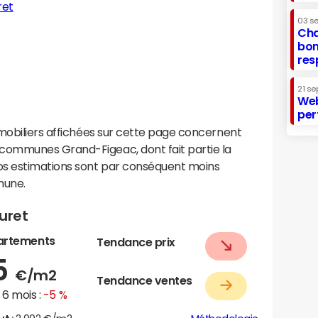
ret
03 s
Cha
bon
res
21 se
Web
per
mobiliers affichées sur cette page concernent
ommunes Grand-Figeac, dont fait partie la
s estimations sont par conséquent moins
mune.
uret
artements
Tendance prix
5
€/m2
Tendance ventes
6 mois :
-5 %