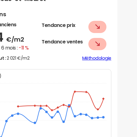
ens
anciens
Tendance prix
4
€/m2
Tendance ventes
6 mois :
-11 %
ut :
2 021 €/m2
Méthodologie
N)