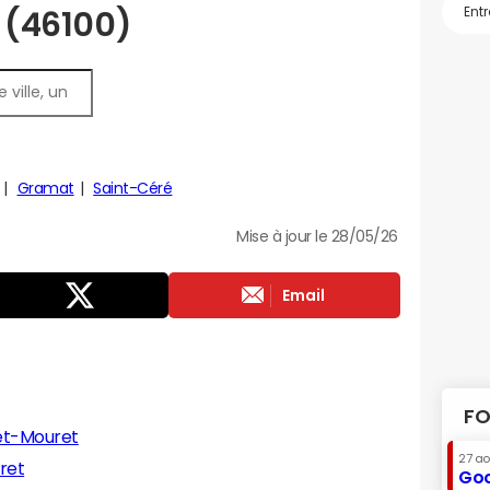
s (46100)
Gramat
Saint-Céré
Mise à jour le 28/05/26
Email
FO
et-Mouret
27 a
ret
Goo