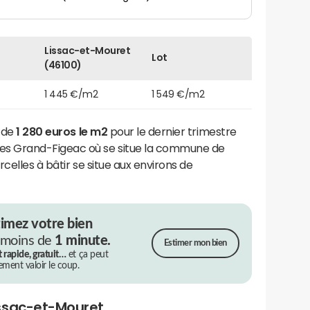
Lissac-et-Mouret
Lot
(46100)
1 445 €/m2
1 549 €/m2
t de
1 280 euros le m2
pour le dernier trimestre
 Grand-Figeac où se situe la commune de
celles à bâtir se situe aux environs de
timez votre bien
 moins de
1 minute.
Estimer mon bien
t rapide, gratuit…
et ça peut
rement valoir le coup.
issac-et-Mouret