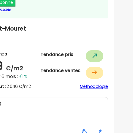
abonne
tialité
et-Mouret
nes
Tendance prix
9
€/m2
Tendance ventes
 6 mois :
+1 %
ut :
2 046 €/m2
Méthodologie
N)