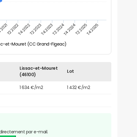
 2021
T2 2025
T4 2023
T2 2022
T4 2025
T2 2024
T4 2022
T4 2024
T2 2023
sac-et-Mouret (CC Grand-Figeac)
Lissac-et-Mouret
Lot
(46100)
1 634 €/m2
1 432 €/m2
directement par e-mail.