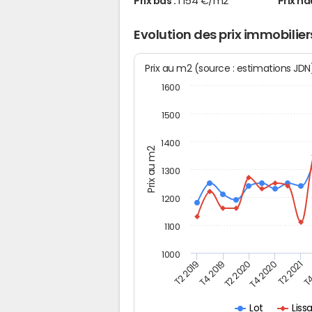
Prix bas :
1 154 €/m2
Prix ha
Evolution des prix immobilie
Prix au m2 (source : estimations JD
1600
1500
1400
Prix au m2
1300
1200
1100
1000
T4
T2 2020
T4 2020
T2 2019
T2 2021
T4 2019
Lis
Lot