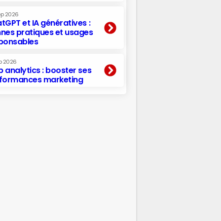
ep 2026
tGPT et IA génératives :
nes pratiques et usages
ponsables
p 2026
 analytics : booster ses
formances marketing