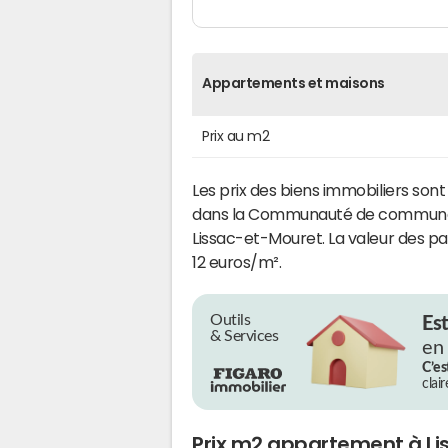
Appartements et maisons
Prix au m2
Les prix des biens immobiliers son
dans la Communauté de communes
Lissac-et-Mouret. La valeur des par
12 euros/m².
Outils
Es
& Services
en
C’es
clai
Prix m2 appartement à L