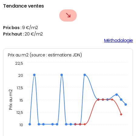
Tendance ventes
Prix bas :
9 €/m2
Prix haut :
20 €/m2
Méthodologie
Prix au m2 (source : estimations JDN)
22,5
20
17,5
Prix au m2
15
12,5
10