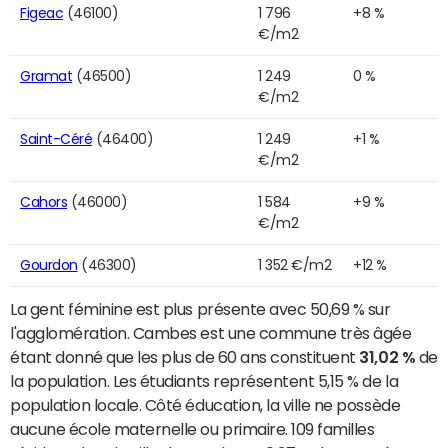
Figeac
(46100)
1 796
+8 %
€/m2
Gramat
(46500)
1 249
0 %
€/m2
Saint-Céré
(46400)
1 249
+1 %
€/m2
Cahors
(46000)
1 584
+9 %
€/m2
Gourdon
(46300)
1 352 €/m2
+12 %
La gent féminine est plus présente avec 50,69 % sur
l'agglomération. Cambes est une commune très âgée
étant donné que les plus de 60 ans constituent
31,02 %
de
la population. Les étudiants représentent 5,15 % de la
population locale. Côté éducation, la ville ne possède
aucune école maternelle ou primaire. 109 familles