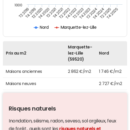
1000
T4 2021
T2 2025
T2 2019
T4 2022
T2 2020
T4 2023
T2 2021
T4 2024
T2 2022
T4 2025
T4 2019
T2 2023
T4 2020
T2 2024
Nord
Marquette-lez-Lille
Marquette-
Prix au m2
lez-Lille
Nord
(59520)
Maisons anciennes
2 862 €/m2
1 746 €/m2
Maisons neuves
2 727 €/m2
Risques naturels
Inondation, séisme, radon, seveso, sol argileux, feux
de forêt... quels sont les
risques naturels et