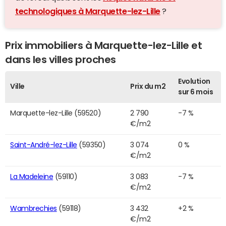
technologiques à Marquette-lez-Lille
?
Prix immobiliers à Marquette-lez-Lille et
dans les villes proches
Evolution
Ville
Prix du m2
sur 6 mois
Marquette-lez-Lille (59520)
2 790
-7 %
€/m2
Saint-André-lez-Lille
(59350)
3 074
0 %
€/m2
La Madeleine
(59110)
3 083
-7 %
€/m2
Wambrechies
(59118)
3 432
+2 %
€/m2