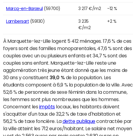
Marcq-en-Barœul
(59700)
3 217 €/m2
-12 %
Lambersart
(59130)
3 235
+2 %
€/m2
À Marquette-lez-Lille logent 5 412 ménages. 17,6 % de ces
foyers sont des familles monoparentales, 47,6 % sont des
couples avec un ou plusieurs enfants et 34,7 % sont des
couples sans enfant. Marquette-lez-Lille reste une
agglomération très jeune étant donné que les moins de
30 ans y constituent
39,0 %
de la population. Les
étudiants composent à 6,9 % la population de la ville. Avec
52,6 % de personnes de sexe féminin dans la commune,
les femmes sont plus nombreuses que les hommes.
Concernant les
impôts
locaux, les habitants doivent
s'acquitter d'un taux de 32,2 % de taxe d'habitation et
56,2 % de taxe foncière. La
dette publique
contractée par
la ville atteint les 712 euros/habitant. Le salaire net moyen
y est de 2 563 euros par mois contre 2 630 euros en