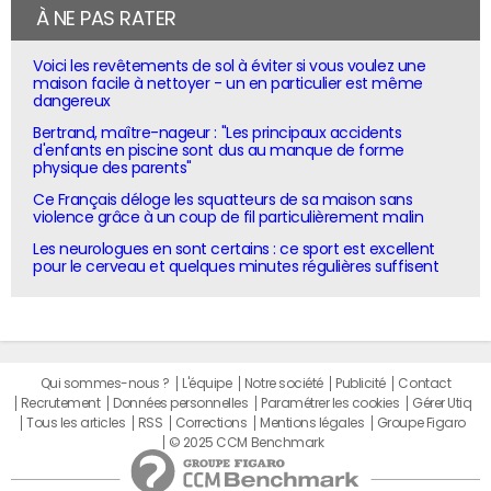
À NE PAS RATER
Voici les revêtements de sol à éviter si vous voulez une
maison facile à nettoyer - un en particulier est même
dangereux
Bertrand, maître-nageur : "Les principaux accidents
d'enfants en piscine sont dus au manque de forme
physique des parents"
Ce Français déloge les squatteurs de sa maison sans
violence grâce à un coup de fil particulièrement malin
Les neurologues en sont certains : ce sport est excellent
pour le cerveau et quelques minutes régulières suffisent
Qui sommes-nous ?
L'équipe
Notre société
Publicité
Contact
Recrutement
Données personnelles
Paramétrer les cookies
Gérer Utiq
Tous les articles
RSS
Corrections
Mentions légales
Groupe Figaro
© 2025 CCM Benchmark