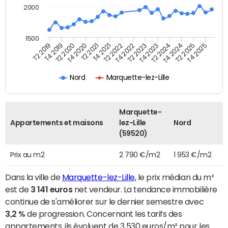
2000
1500
T4 2021
T2 2025
T2 2019
T4 2022
T2 2020
T4 2023
T2 2021
T4 2024
T2 2022
T4 2025
T4 2019
T2 2023
T4 2020
T2 2024
Nord
Marquette-lez-Lille
Marquette-
Appartements et maisons
lez-Lille
Nord
(59520)
Prix au m2
2 790 €/m2
1 953 €/m2
Dans la ville de
Marquette-lez-Lille
, le prix médian du m²
est de
3 141 euros
net vendeur. La tendance immobilière
continue de s'améliorer sur le dernier semestre avec
3,2 %
de progression. Concernant les tarifs des
appartements, ils évoluent de 3 530 euros/m² pour les