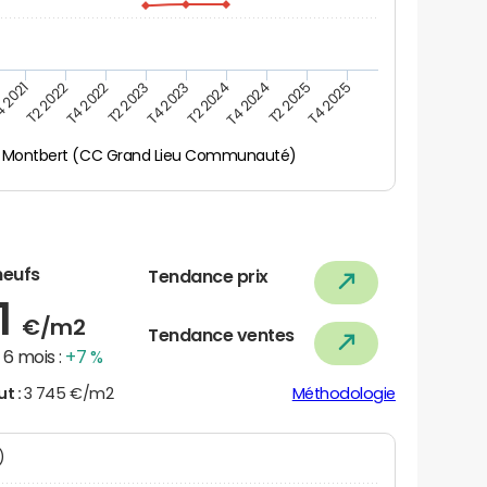
 2021
T2 2025
T4 2022
T4 2023
T4 2024
T2 2022
T4 2025
T2 2023
T2 2024
Montbert (CC Grand Lieu Communauté)
neufs
Tendance prix
1
€/m2
Tendance ventes
6 mois :
+7 %
ut :
3 745 €/m2
Méthodologie
N)