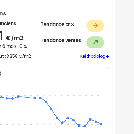
ens
anciens
Tendance prix
1
€/m2
Tendance ventes
 6 mois :
0 %
ut :
3 258 €/m2
Méthodologie
N)