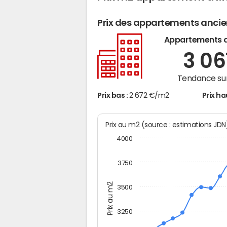
Prix des appartements anci
Appartements 
3 06
Tendance sur
Prix bas :
2 672 €/m2
Prix ha
Prix au m2 (source : estimations JD
4000
3750
Prix au m2
3500
3250