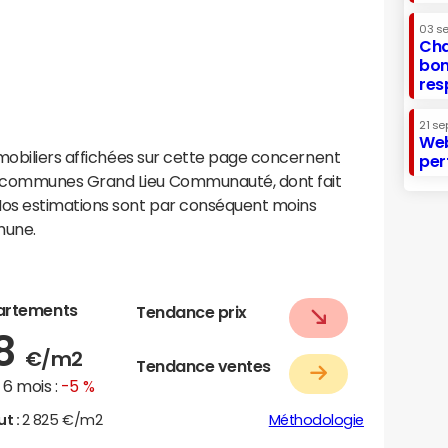
03 s
Cha
bon
res
21 se
Web
mobiliers affichées sur cette page concernent
per
 communes Grand Lieu Communauté, dont fait
os estimations sont par conséquent moins
mune.
artements
Tendance prix
98
€/m2
Tendance ventes
6 mois :
-5 %
ut :
2 825 €/m2
Méthodologie